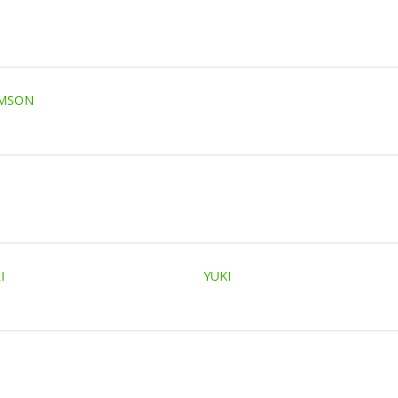
AMSON
I
YUKI