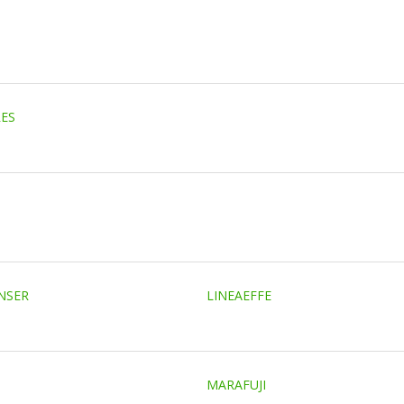
RES
NSER
LINEAEFFE
MARAFUJI