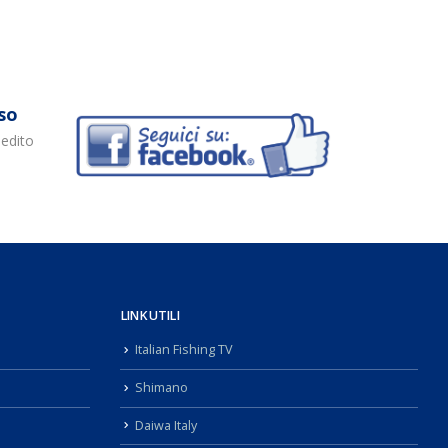
so
pedito
LINK UTILI
Italian Fishing TV
Shimano
Daiwa Italy