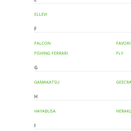
ELLEVI
F
FALCON
FAVORI
FISHING FERRARI
FLY
G
GAMAKATSU
GEECR
H
HAYABUSA
HERAK
I