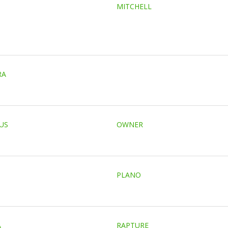
MITCHELL
RA
US
OWNER
PLANO
A
RAPTURE