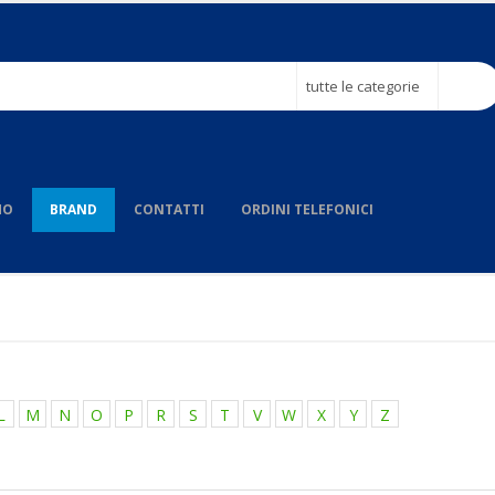
tutte le categorie
MO
BRAND
CONTATTI
ORDINI TELEFONICI
L
M
N
O
P
R
S
T
V
W
X
Y
Z