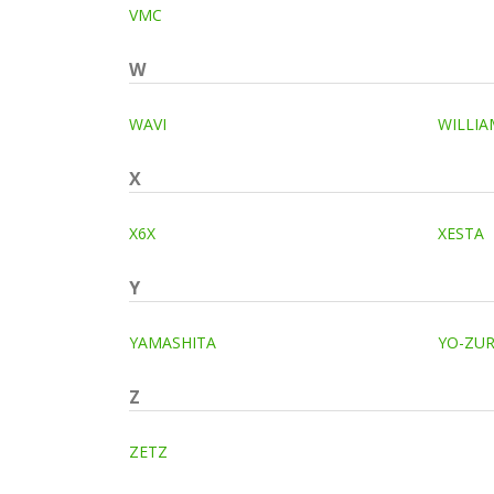
VMC
W
WAVI
WILLI
X
X6X
XESTA
Y
YAMASHITA
YO-ZUR
Z
ZETZ