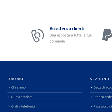
Assistenza clienti
Una risposta a tutte le tue
domande
CORPORATE
AREA UTENTI
Chi siamo
Dettagli acc
Nuovi prodotti
Storico ordin
Ordini telefonici
Password di