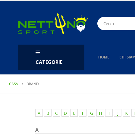
HOME
CHI SIA
CATEGORIE
CASA
BRAND
A
B
C
D
E
F
G
H
I
J
K
A