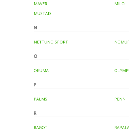
MAVER
MILO
MUSTAD
N
NETTUNO SPORT
NOMU
O
OKUMA
OLYMP
P
PALMS
PENN
R
RAGOT
RAPAL