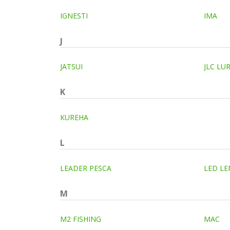
IGNESTI
IMA
J
JATSUI
JLC LU
K
KUREHA
L
LEADER PESCA
LED LE
M
M2 FISHING
MAC