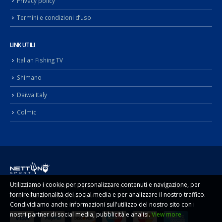
Privacy policy
Termini e condizioni d’uso
LINK UTILI
Italian Fishing TV
Shimano
Daiwa Italy
Colmic
Utilizziamo i cookie per personalizzare contenuti e navigazione, per
© Copyright 2022. Nettuno Sport di Sugameli Rocco p.i. 02092990817 -
fornire funzionalità dei social media e per analizzare il nostro traffico.
Realizzazione Shop by
Atlantide ADV
Condividiamo anche informazioni sull'utilizzo del nostro sito con i
nostri partner di social media, pubblicità e analisi.
View more