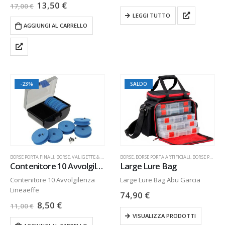
13,50
€
17,00
€
LEGGI TUTTO
AGGIUNGI AL CARRELLO
-23%
SALDO
BORSE PORTA FINALI
,
BORSE, VALIGETTE & SEDIE
BORSE
,
BORSE PORTA ARTIFICIALI
,
BORSE PORTA FINALI
Contenitore 10 Avvolgilenza
Large Lure Bag
Contenitore 10 Avvolgilenza
Large Lure Bag Abu Garcia
Lineaeffe
74,90
€
8,50
€
11,00
€
VISUALIZZA PRODOTTI