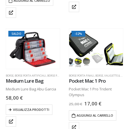
AGGIUNGI AL CARRELLO
SALDO
-32%
BORSE
,
BORSE PORTA ARTIFICIALI
,
BORSE PORTA FINALI
BORSE PORTA FINALI
,
BORSE, VALIGETTE & SEDIE
,
BORSE, VALIGETTE & SEDIE
,
NOVITÀ
Medium Lure Bag
Pocket Mac 1 Pro
Medium Lure Bag Abu Garcia
Pocket Mac 1 Pro Trident
Olympus
58,00
€
17,00
€
25,00
€
VISUALIZZA PRODOTTI
AGGIUNGI AL CARRELLO