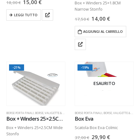
15,00
€
18,00
€
Box + Winders 25×1.8CM
Narrow Stonfo
LEGGI TUTTO
14,00
€
17,50
€
AGGIUNGI AL CARRELLO
-21%
-19%
ESAURITO
BORSE PORTA FINALI
,
BORSE, VALIGETTE & SEDIE
,
SCATOLE
BORSE PORTA FINALI
,
BORSE, VALIGETTE & SEDIE
,
Box + Winders 25×2.5CM Wide
Box Eva
Box + Winders 25×2.5CM Wide
Scatola Box Eva Colmic
Stonfo
29,90
€
37,00
€