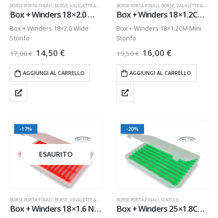
BORSE PORTA FINALI
,
BORSE, VALIGETTE & SEDIE
,
NOVITÀ
BORSE PORTA FINALI
,
SCATOLE
,
BORSE, VALIGETTE & SEDIE
,
Box + Winders 18×2.0 Wide
Box + Winders 18×1.2CM Mini
Box + Winders 18×2.0 Wide
Box + Winders 18×1.2CM Mini
Stonfo
Stonfo
14,50
€
16,00
€
17,00
€
19,50
€
AGGIUNGI AL CARRELLO
AGGIUNGI AL CARRELLO
-17%
-20%
ESAURITO
BORSE PORTA FINALI
,
BORSE, VALIGETTE & SEDIE
,
SCATOLE
BORSE PORTA FINALI
,
SCATOLE
Box + Winders 18×1.6 Narrow
Box + Winders 25×1.8CM Narrow