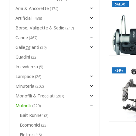
SALDO
Ami & Ancorette
(174)
Artificiali
(438)
Borse, Valigette & Sedie
(217)
Canne
(467)
Galleggianti
(59)
Guadini
(22)
In evidenza
(5)
-24%
Lampade
(26)
Minuteria
(202)
Monofili & Trecciati
(207)
Mulinelli
(229)
Bait Runner
(2)
Ecomonici
(23)
Elettrici
(15)