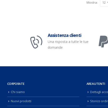
Mostra:
Assistenza clienti
Una risposta a tutte le tue
domande
CORPORATE
AREA UTENTI
Chi siamo
Dettagli acc
Nuovi prodotti
Storico ordin