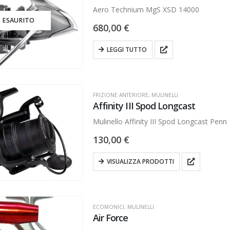
Aero Technium MgS XSD 14000
ESAURITO
680,00
€
LEGGI TUTTO
FRIZIONE ANTERIORE
,
MULINELLI
Affinity III Spod Longcast
Mulinello Affinity III Spod Longcast Penn
130,00
€
VISUALIZZA PRODOTTI
ECOMONICI
,
MULINELLI
Air Force