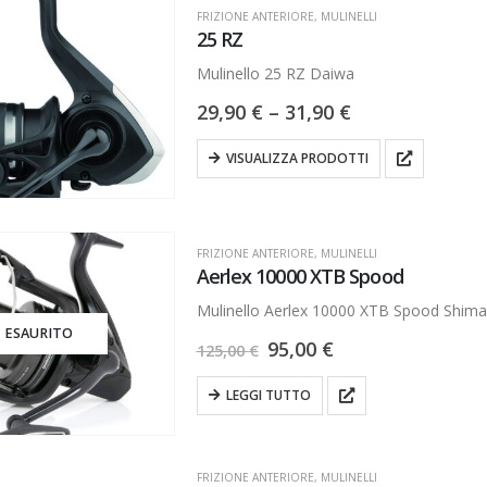
FRIZIONE ANTERIORE
,
MULINELLI
25 RZ
Mulinello 25 RZ Daiwa
29,90
€
–
31,90
€
VISUALIZZA PRODOTTI
FRIZIONE ANTERIORE
,
MULINELLI
Aerlex 10000 XTB Spood
Mulinello Aerlex 10000 XTB Spood Shim
ESAURITO
95,00
€
125,00
€
LEGGI TUTTO
FRIZIONE ANTERIORE
,
MULINELLI