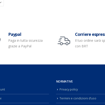
Paypal
Corriere espres
Paga in tutta sicurezza
Il tuo ordine sarà s
grazie a PayPal
con BRT
NORMATIVE
ount
Privacy policy
i
Termini e condizioni d’uso