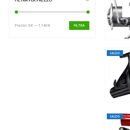
Prezzo:
0 €
—
1.140 €
FILTRA
SALDO
SALDO