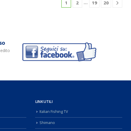
…
1
2
19
20
so
pedito
LINK UTILI
Italian Fishing TV
Shimano