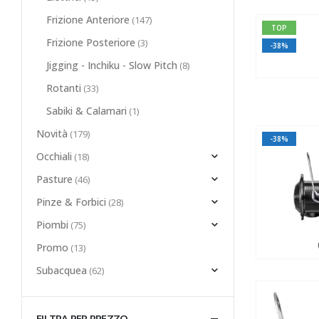
Frizione Anteriore
(147)
TOP
Frizione Posteriore
(3)
-38%
Jigging - Inchiku - Slow Pitch
(8)
Rotanti
(33)
Sabiki & Calamari
(1)
Novità
(179)
-38%
Occhiali
(18)
Pasture
(46)
Pinze & Forbici
(28)
Piombi
(75)
Promo
(13)
Subacquea
(62)
FILTRA PER PREZZO