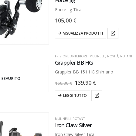
Force Jig
Force Jig Tica
105,00
€
VISUALIZZA PRODOTTI
FRIZIONE ANTERIORE
,
MULINELLI
,
NOVITÀ
,
ROTANTI
Grappler BB HG
Grappler BB 151 HG Shimano
ESAURITO
139,90
€
160,00
€
LEGGI TUTTO
MULINELLI
,
ROTANTI
Iron Claw Silver
Iron Claw Silver Tica