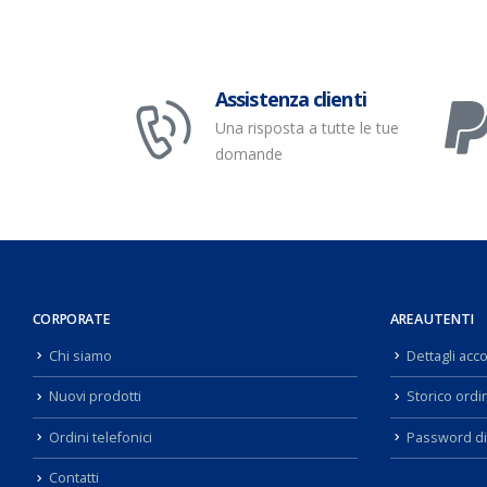
Assistenza clienti
Una risposta a tutte le tue
domande
CORPORATE
AREA UTENTI
Chi siamo
Dettagli acc
Nuovi prodotti
Storico ordin
Ordini telefonici
Password di
Contatti