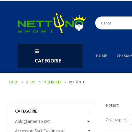
HOME
CHI SIA
CATEGORIE
CASA
SHOP
MULINELLI
ROTANTI
Rotanti
CATEGORIE
Ordina per:
Abbigliamento
(29)
Accessori Surf Casting
(30)