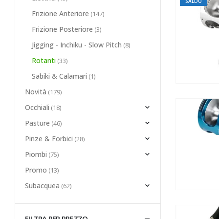
SALDO
Frizione Anteriore
(147)
Frizione Posteriore
(3)
Jigging - Inchiku - Slow Pitch
(8)
Rotanti
(33)
Sabiki & Calamari
(1)
Novità
(179)
Occhiali
(18)
Pasture
(46)
Pinze & Forbici
(28)
Piombi
(75)
Promo
(13)
Subacquea
(62)
FILTRA PER PREZZO