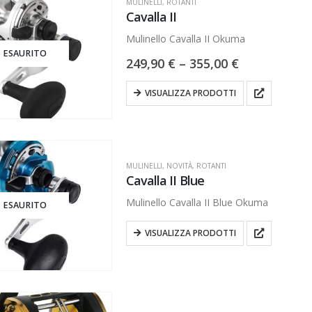
MULINELLI
,
ROTANTI
Cavalla II
Mulinello Cavalla II Okuma
ESAURITO
249,90
€
–
355,00
€
VISUALIZZA PRODOTTI
MULINELLI
,
NOVITÀ
,
ROTANTI
Cavalla II Blue
Mulinello Cavalla II Blue Okuma
ESAURITO
VISUALIZZA PRODOTTI