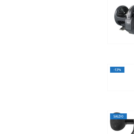
-13%
SALDO