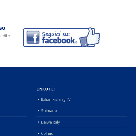
so
pedito
LINK UTILI
Italian Fishing TV
Shimano
Daiwa Italy
Colmic