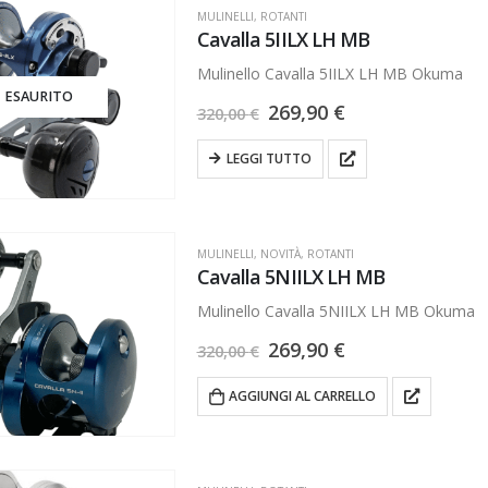
MULINELLI
,
ROTANTI
Cavalla 5IILX LH MB
Mulinello Cavalla 5IILX LH MB Okuma
ESAURITO
269,90
€
320,00
€
LEGGI TUTTO
MULINELLI
,
NOVITÀ
,
ROTANTI
Cavalla 5NIILX LH MB
Mulinello Cavalla 5NIILX LH MB Okuma
269,90
€
320,00
€
AGGIUNGI AL CARRELLO