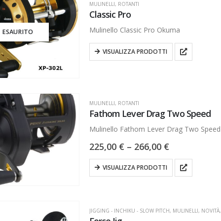
MULINELLI
,
ROTANTI
Classic Pro
Mulinello Classic Pro Okuma
ESAURITO
VISUALIZZA PRODOTTI
MULINELLI
,
ROTANTI
Fathom Lever Drag Two Speed
Mulinello Fathom Lever Drag Two Speed
225,00
€
–
266,00
€
VISUALIZZA PRODOTTI
JIGGING - INCHIKU - SLOW PITCH
,
MULINELLI
,
NOVITÀ