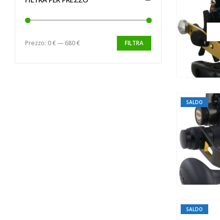
Prezzo:
0 €
—
680 €
FILTRA
SALDO
SALDO