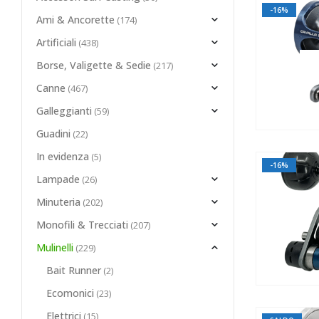
-16%
Ami & Ancorette
(174)
Artificiali
(438)
Borse, Valigette & Sedie
(217)
Canne
(467)
Galleggianti
(59)
Guadini
(22)
In evidenza
(5)
-16%
Lampade
(26)
Minuteria
(202)
Monofili & Trecciati
(207)
Mulinelli
(229)
Bait Runner
(2)
Ecomonici
(23)
Elettrici
(15)