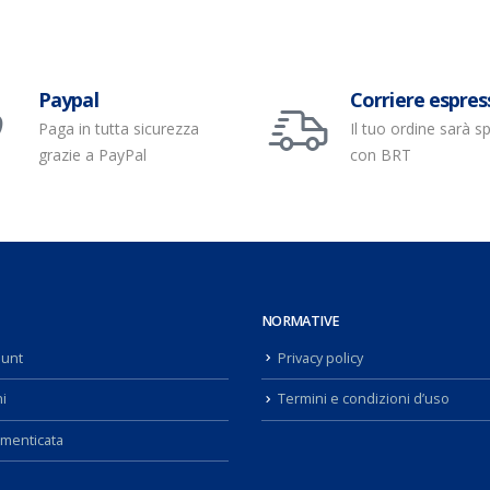
Paypal
Corriere espres
Paga in tutta sicurezza
Il tuo ordine sarà s
grazie a PayPal
con BRT
NORMATIVE
ount
Privacy policy
i
Termini e condizioni d’uso
menticata