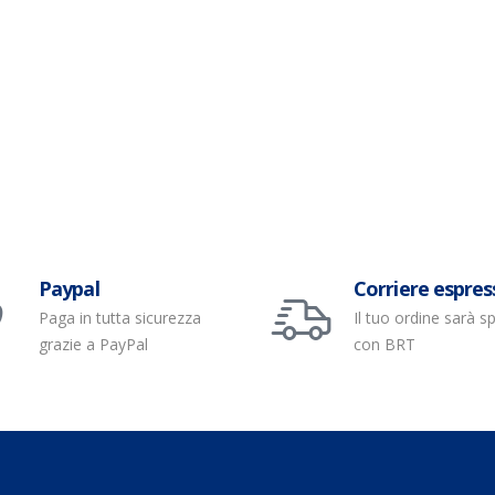
Paypal
Corriere espres
Paga in tutta sicurezza
Il tuo ordine sarà s
grazie a PayPal
con BRT