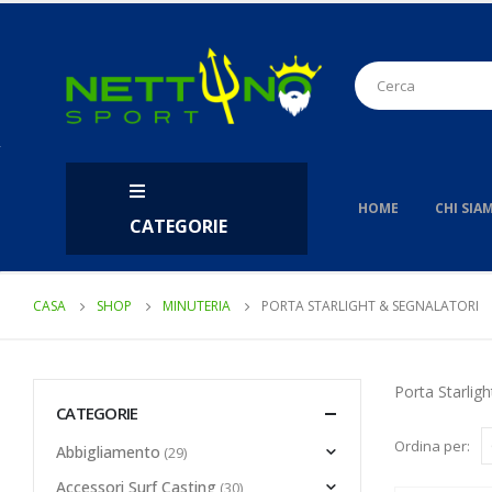
HOME
CHI SIA
CATEGORIE
CASA
SHOP
MINUTERIA
PORTA STARLIGHT & SEGNALATORI
Porta Starligh
CATEGORIE
Ordina per:
Abbigliamento
(29)
Accessori Surf Casting
(30)