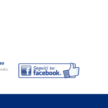
so
pedito