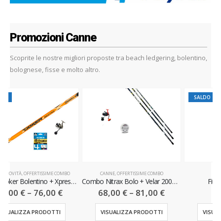
Promozioni Canne
Scoprite le nostre migliori proposte tra beach ledgering, bolentino,
bolognese, fisse e molto altro.
SALDO
CANNE
,
OFFERTISSIME COMBO
BOLOGNESE
,
CANNE
Bolentino + Xpress 5000 X6X + Braid Kairiki 4PE 300MT
Combo Nitrax Bolo + Velar 2000 X6X + Honor 150 mt
Fiume WR T-8000
68,00
€
–
81,00
€
545,00
€
VISUALIZZA PRODOTTI
VISUALIZZA PRODOTTI