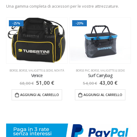
Una gamma completa di accessori per le vostre attrezzature.
-25%
-20%
IE
BORSE
,
NOVITÀ
,
BORSE, VALIGETTE & SEDIE
,
NOVITÀ
BORSE PVC
,
BORSE, VALIGETTE & SEDIE
Venice
Surf Carrybag
51,00
€
43,00
€
68,00
€
54,00
€
AGGIUNGI AL CARRELLO
AGGIUNGI AL CARRELLO