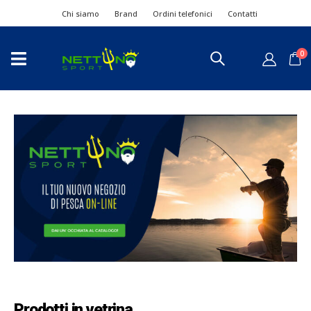
Chi siamo
Brand
Ordini telefonici
Contatti
0
Prodotti in vetrina