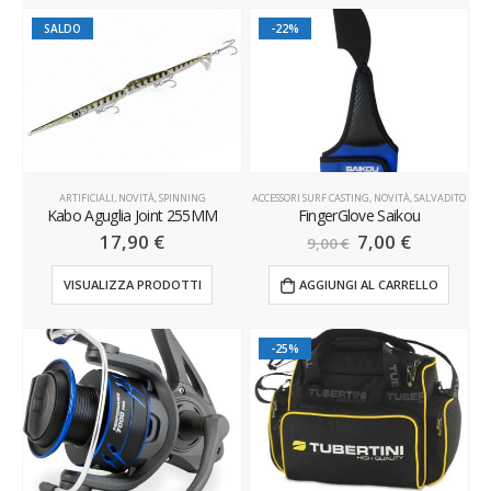
SALDO
-22%
ARTIFICIALI
,
NOVITÀ
,
SPINNING
ACCESSORI SURF CASTING
,
NOVITÀ
,
SALVADITO
Kabo Aguglia Joint 255MM
FingerGlove Saikou
17,90
€
7,00
€
9,00
€
VISUALIZZA PRODOTTI
AGGIUNGI AL CARRELLO
-25%