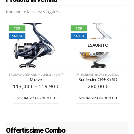
Non potete lasciarvi sfuggire...
TOP
TOP
SALDO
SALDO
ESAURITO
FRIZIONE ANTERIORE
,
MULINELLI
,
NOVITÀ
FRIZIONE ANTERIORE
,
MULINELLI
Miravel
Surfleader CI4+ 35 SD
113,00
€
–
119,90
€
280,00
€
VISUALIZZA PRODOTTI
VISUALIZZA PRODOTTI
Offertissime Combo