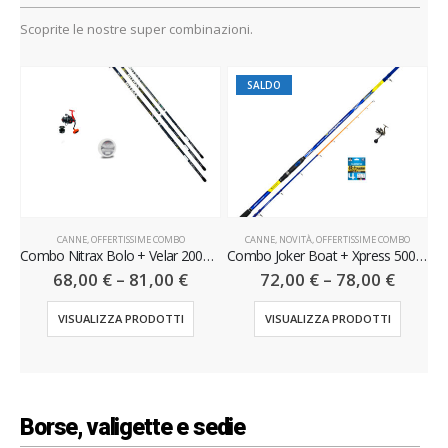
Scoprite le nostre super combinazioni.
SALDO
CANNE
,
OFFERTISSIME COMBO
CANNE
,
NOVITÀ
,
OFFERTISSIME COMBO
Bolentino + Xpress 5000 X6X + Braid Kairiki 4PE 300MT
Combo Nitrax Bolo + Velar 2000 X6X + Honor 150 mt
Combo Joker Boat + Xpress 5000 X6X + Braid Kairiki 4PE 300MT
68,00
€
–
81,00
€
72,00
€
–
78,00
€
VISUALIZZA PRODOTTI
VISUALIZZA PRODOTTI
Borse, valigette e sedie