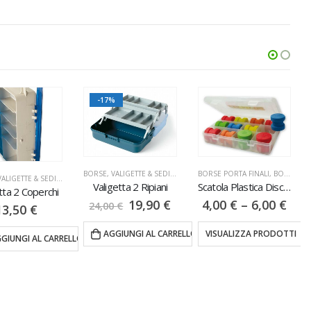
-17%
A CANNE
BORSE, VALIGETTE & SEDIE
,
VALIGETTE
BORSE PORTA FINALI
,
BORSE, VALIGETTE & SEDIE
BORSE, VALIGETTE & SEDIE
,
VALIGETTE
Valigetta 2 Ripiani
Scatola Plastica Dischi Avvolgilenza
tta 2 Coperchi
19,90
€
4,00
€
–
6,00
€
24,00
€
13,50
€
AGGIUNGI AL CARRELLO
VISUALIZZA PRODOTTI
GIUNGI AL CARRELLO