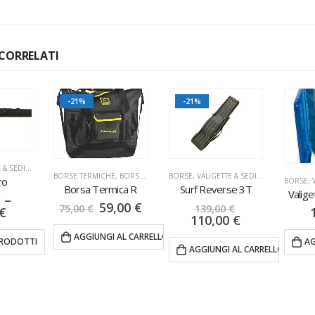
CORRELATI
-21%
-21%
BORSE, VALIGETTE & SEDIE
,
FODERI PORTA CANNE
IE
BORSE TERMICHE
,
BORSE, VALIGETTE & SEDIE
BORSE, VALIGETTE & SEDIE
,
FODERI PORT
ro
Borsa Termica R
Surf Reverse 3T
Valige
€
–
59,00
€
75,00
€
139,00
€
€
110,00
€
AGGIUNGI AL CARRELLO
AG
PRODOTTI
AGGIUNGI AL CARRELLO