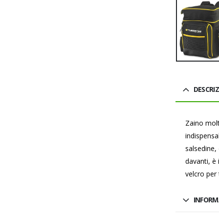
DESCRI
Zaino molto
indispensab
salsedine, 
davanti, è
velcro pe
INFORM