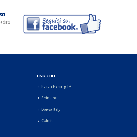
so
pedito
LINK UTILI
Italian Fishing TV
Shimano
Daiwa Italy
Colmic