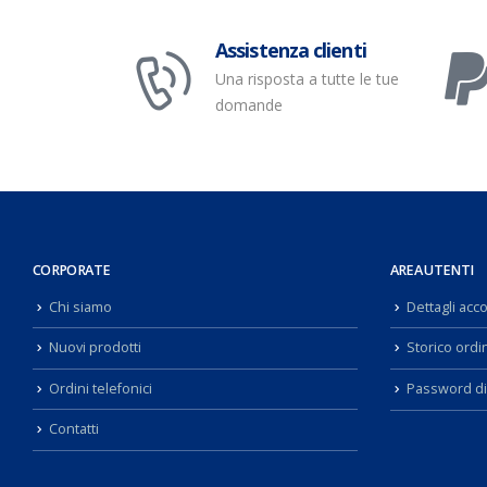
Assistenza clienti
Una risposta a tutte le tue
domande
CORPORATE
AREA UTENTI
Chi siamo
Dettagli acc
Nuovi prodotti
Storico ordin
Ordini telefonici
Password di
Contatti