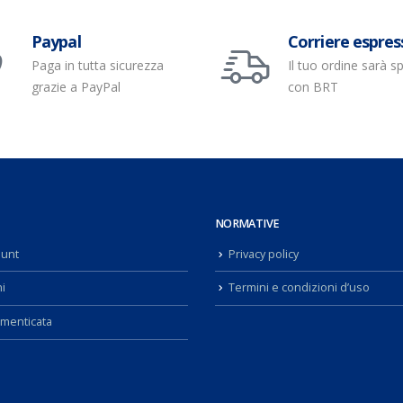
Paypal
Corriere espres
Paga in tutta sicurezza
Il tuo ordine sarà s
grazie a PayPal
con BRT
NORMATIVE
ount
Privacy policy
i
Termini e condizioni d’uso
menticata