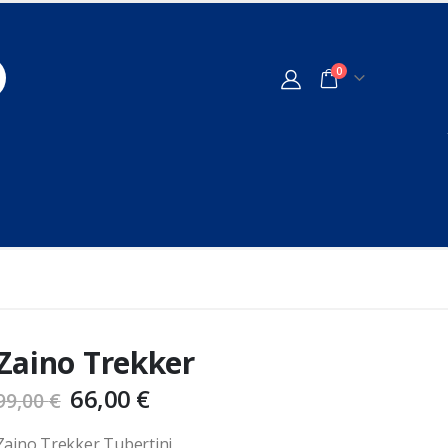
0
Zaino Trekker
66,00
€
99,00
€
Zaino Trekker Tubertini