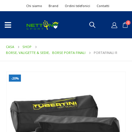
Chi siamo
Brand
Ordini telefonici
Contatti
0
CASA
SHOP
BORSE, VALIGETTE & SEDIE
,
BORSE PORTA FINALI
PORTAFINALI R
-20%