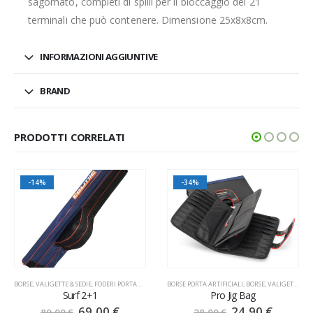
sagomato, completi di spilli per il bloccaggio dei 21
terminali che può contenere. Dimensione 25x8x8cm.
INFORMAZIONI AGGIUNTIVE
BRAND
PRODOTTI CORRELATI
-34%
SALDO
BORSE PORTA ARTIFICIALI
,
BORSE, VALIGETTE & SEDIE
BORSE, VALIGETTE & SEDIE
,
SECCHIELLI
Pro Jig Bag
Secchiello Doppio PortaVivo
24,90
€
16,00
€
–
22,00
€
38,00
€