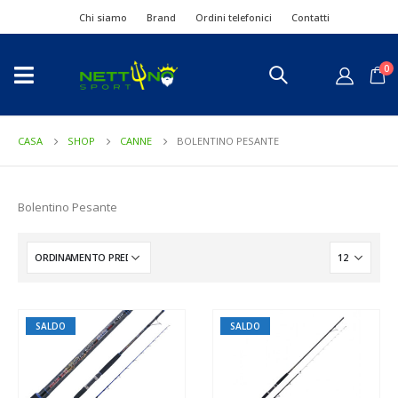
Chi siamo
Brand
Ordini telefonici
Contatti
0
CASA
SHOP
CANNE
BOLENTINO PESANTE
Bolentino Pesante
SALDO
SALDO