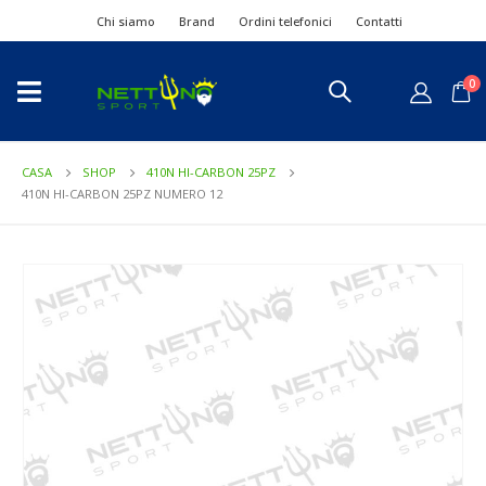
Chi siamo
Brand
Ordini telefonici
Contatti
0
CASA
SHOP
410N HI-CARBON 25PZ
410N HI-CARBON 25PZ NUMERO 12