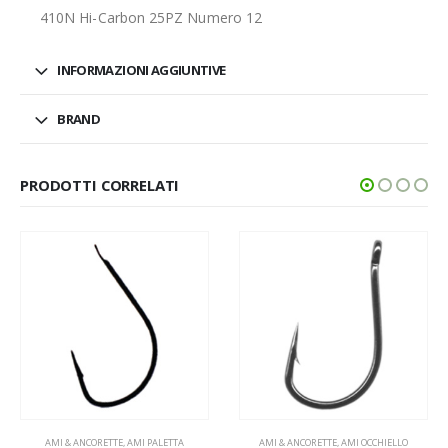
410N Hi-Carbon 25PZ Numero 12
INFORMAZIONI AGGIUNTIVE
BRAND
PRODOTTI CORRELATI
PALETTA
AMI & ANCORETTE
,
AMI OCCHIELLO
AMI & ANCORETTE
,
AMI PA