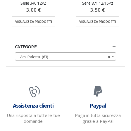
PZ
Serie 871 12/15Pz
Serie 11D 25P
3,50
€
3,50
€
DOTTI
VISUALIZZA PRODOTTI
VISUALIZZA PRODO
CATEGORIE
Ami Paletta (63)
×
Assistenza clienti
Paypal
Una risposta a tutte le tue
Paga in tutta sicurezza
domande
grazie a PayPal