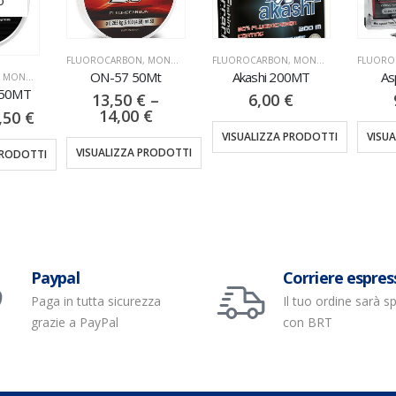
FLUOROCARBON
,
MONOFILI & TRECCIATI
FLUOROCARBON
,
MONOFILI & TRECCIATI
FLUOROCAR
ON-57 50Mt
Akashi 200MT
Aspir
IATI
MT
13,50
€
–
6,00
€
9,
14,00
€
0
€
VISUALIZZA PRODOTTI
VISUALIZ
VISUALIZZA PRODOTTI
DOTTI
Paypal
Corriere espres
Paga in tutta sicurezza
Il tuo ordine sarà s
grazie a PayPal
con BRT