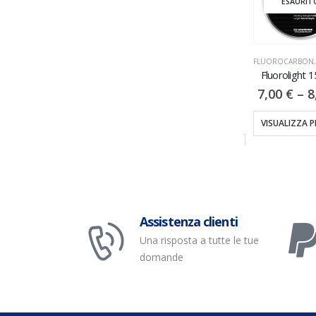
ESAURITO
FLUOROCARBON
,
MONOFILI & TRECCIATI
Akashi Kilo KG 75MT
FLUOROCARBON
,
MONOFILI & TRECC
Fluorolight 150
5,50
€
–
18,00
€
FLUOROCARBON
,
MONOFILI & TRECCIATI
7,00
€
–
8,5
Akashi 50MT
VISUALIZZA PRODOTTI
4,00
€
–
10,00
€
VISUALIZZA PRO
VISUALIZZA PRODOTTI
Assistenza clienti
Una risposta a tutte le tue
domande