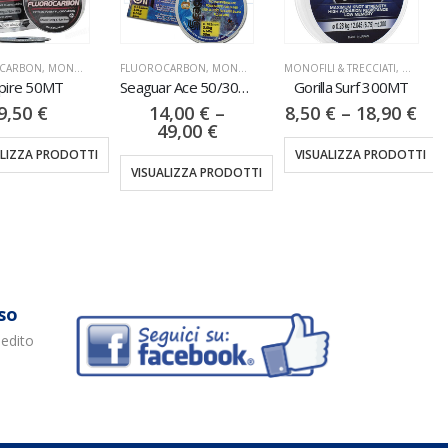
BON
,
MONOFILI & TRECCIATI
FLUOROCARBON
,
MONOFILI & TRECCIATI
MONOFILI & TRECCIATI
,
NYLON
FLU
e 50MT
Seaguar Ace 50/30/15MT
Gorilla Surf 300MT
Aka
50
€
14,00
€
–
8,50
€
–
18,90
€
5,
49,00
€
ZA PRODOTTI
VISUALIZZA PRODOTTI
V
VISUALIZZA PRODOTTI
so
pedito