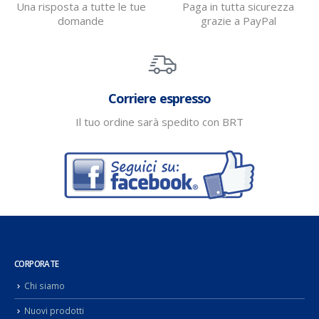
Una risposta a tutte le tue
Paga in tutta sicurezza
domande
grazie a PayPal
Corriere espresso
Il tuo ordine sarà spedito con BRT
CORPORATE
Chi siamo
Nuovi prodotti