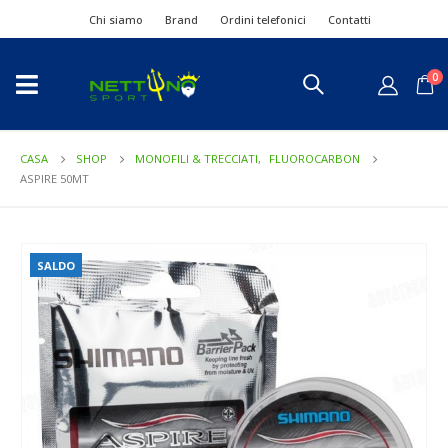
Chi siamo
Brand
Ordini telefonici
Contatti
0
CASA
SHOP
MONOFILI & TRECCIATI
,
FLUOROCARBON
ASPIRE 50MT
SALDO