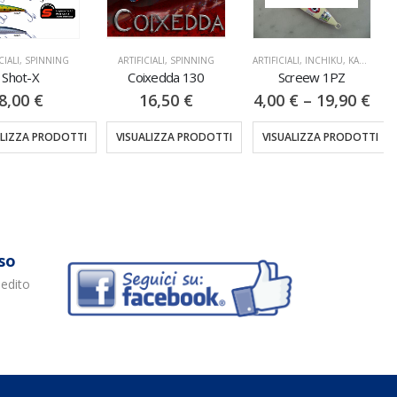
CIALI
,
SPINNING
ARTIFICIALI
,
SPINNING
ARTIFICIALI
,
INCHIKU, KABURA & SLOW PITCH
Shot-X
Coixedda 130
Screew 1PZ
8,00
€
16,50
€
4,00
€
–
19,90
€
ALIZZA PRODOTTI
VISUALIZZA PRODOTTI
VISUALIZZA PRODOTTI
so
pedito