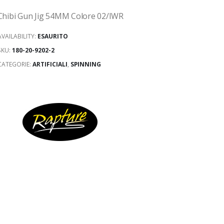
Chibi Gun Jig 54MM Colore 02/IWR
AVAILABILITY:
ESAURITO
SKU:
180-20-9202-2
CATEGORIE:
ARTIFICIALI
,
SPINNING