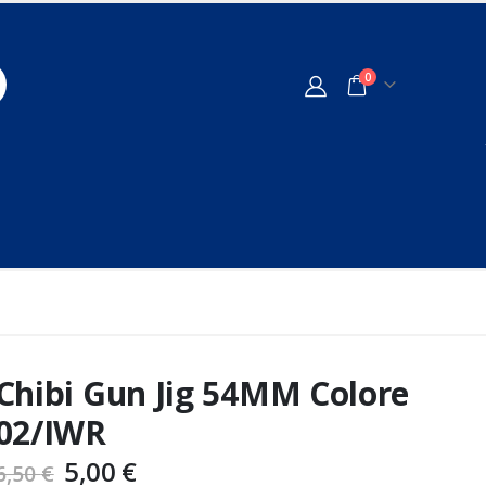
0
Chibi Gun Jig 54MM Colore
02/IWR
5,00
€
6,50
€