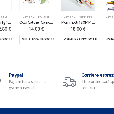
GGING
ARTIFICIALI
,
POLPARE
ARTIFICIALI
,
SPINNING
ARTIFI
Mediterranean Jig 1PZ 100/130/150/200/250GR
Octo Catcher Camo 1PZ 160GR
Mommotti 180MM SF
2,80
€
14,00
€
18,00
€
PRODOTTI
VISUALIZZA PRODOTTI
VISUALIZZA PRODOTTI
VISU
Paypal
Corriere espres
Paga in tutta sicurezza
Il tuo ordine sarà s
grazie a PayPal
con BRT