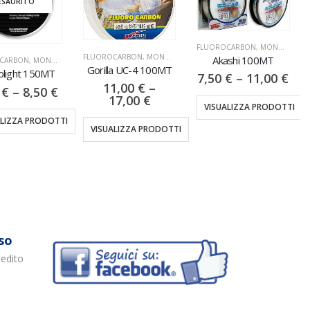
ESAURITO
FLUOROCARBON
,
MONOFILI & TRECCIATI
FLUOROCARBON
,
MONOFILI & TRECCIATI
Akashi 100MT
CARBON
,
MONOFILI & TRECCIATI
Gorilla UC-4 100MT
olight 150MT
7,50
€
–
11,00
€
11,00
€
–
0
€
–
8,50
€
17,00
€
VISUALIZZA PRODOTTI
ALIZZA PRODOTTI
VISUALIZZA PRODOTTI
so
pedito