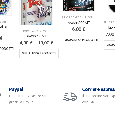
FLUOROCARBON
,
MONOFILI & TRECCIATI
Akashi 200MT
CIATI
,
NYLON
FLUORO
Tatanka Neutral Blue 250MT
Fluor
6,00
€
FLUOROCARBON
,
MONOFILI & TRECCIATI
€
–
7,0
Akashi 50MT
€
VISUALIZZA PRODOTTI
4,00
€
–
10,00
€
VISU
PRODOTTI
VISUALIZZA PRODOTTI
Paypal
Corriere espres
Paga in tutta sicurezza
Il tuo ordine sarà s
grazie a PayPal
con BRT