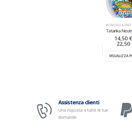
FLUOROCARBON
,
MONOFILI & TRECCIATI
MONOFILI & TRECCIATI
,
NYLON
Seaguar FXR 50MT
Doppia Forza 100MT
MONOFILI & TREC
24,00
€
–
12,00
€
–
14,50
86,00
€
24,00
€
22,50
TI
VISUALIZZA PRODOTTI
VISUALIZZA PRODOTTI
VISUALIZZA 
Assistenza clienti
Una risposta a tutte le tue
domande