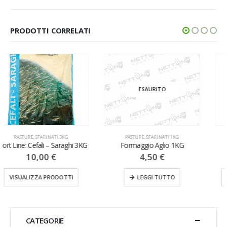
PRODOTTI CORRELATI
ESAURITO
PASTURE
,
SFARINATI 1KG
ESCA PRONTA
,
PASTURE
Formaggio Aglio 1KG
Treccia Di Pane Al Latte
4,50
€
3,50
€
LEGGI TUTTO
AGGIUNGI AL CARRELLO
CATEGORIE