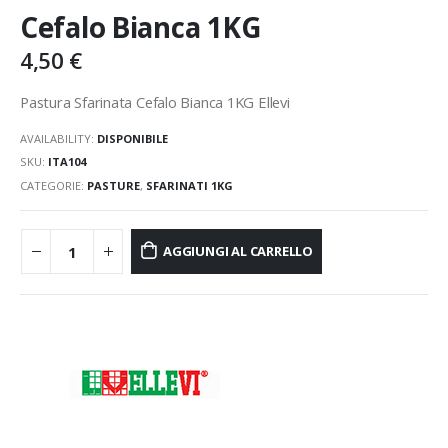
Cefalo Bianca 1KG
4,50
€
Pastura Sfarinata Cefalo Bianca 1KG Ellevi
AVAILABILITY:
DISPONIBILE
SKU:
ITA104
CATEGORIE:
PASTURE
,
SFARINATI 1KG
AGGIUNGI AL CARRELLO