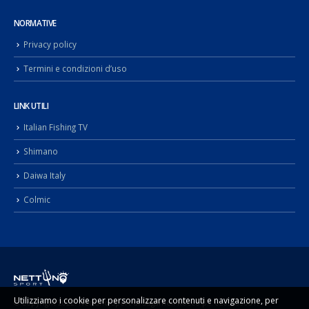
NORMATIVE
Privacy policy
Termini e condizioni d’uso
LINK UTILI
Italian Fishing TV
Shimano
Daiwa Italy
Colmic
Utilizziamo i cookie per personalizzare contenuti e navigazione, per
© Copyright 2022. Nettuno Sport di Sugameli Rocco p.i. 02092990817 -