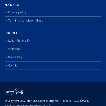
NORMATIVE
Privacy policy
Termini e condizioni d’uso
LINK UTILI
Italian Fishing TV
Shimano
Daiwa Italy
Colmic
© Copyright 2022. Nettuno Sport di Sugameli Rocco p.i. 02092990817 -
Realizzazione Shop by
Atlantide ADV