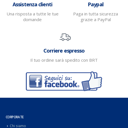
Assistenza clienti
Paypal
Una risposta a tutte le tue
Paga in tutta sicurezza
domande
grazie a PayPal
Corriere espresso
Il tuo ordine sarà spedito con BRT
CORPORATE
Chi siamo