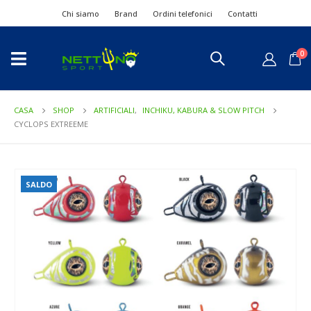
Chi siamo
Brand
Ordini telefonici
Contatti
0
CASA
SHOP
ARTIFICIALI
,
INCHIKU, KABURA & SLOW PITCH
CYCLOPS EXTREEME
SALDO