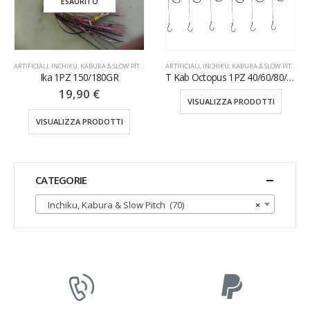
ITO
BURA & SLOW PITCH
ARTIFICIALI
,
INCHIKU, KABURA & SLOW PITCH
ARTIFICIALI
,
INCHIKU, KABU
0/180GR
T Kab Octopus 1PZ 40/60/80/180/200/250GR
Ellipse Pz1 15
0
€
19,90
VISUALIZZA PRODOTTI
PRODOTTI
VISUALIZZA P
CATEGORIE
Inchiku, Kabura & Slow Pitch (70)
×