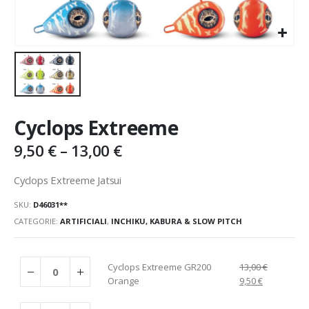
Cyclops Extreeme
9,50
€
–
13,00
€
Cyclops Extreeme Jatsui
SKU:
D46031**
CATEGORIE:
ARTIFICIALI
,
INCHIKU, KABURA & SLOW PITCH
Cyclops Extreeme GR200
13,00
€
Orange
9,50
€