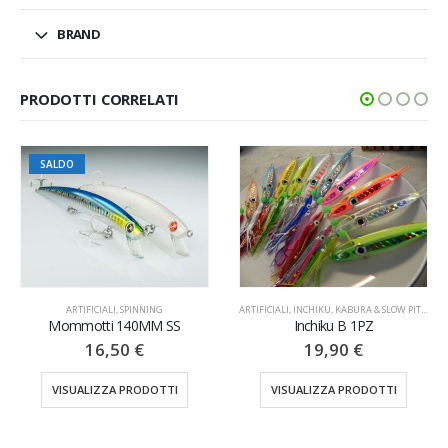
BRAND
PRODOTTI CORRELATI
SALDO
MINUTERIA
,
STOPPERS
ARTIFICIALI
,
SPINNING
ARTIFICIALI
,
INCHIKU, KABURA & SLOW PITCH
Mommotti 140MM SS
Inchiku B 1PZ
16,50
€
19,90
€
VISUALIZZA PRODOTTI
VISUALIZZA PRODOTTI