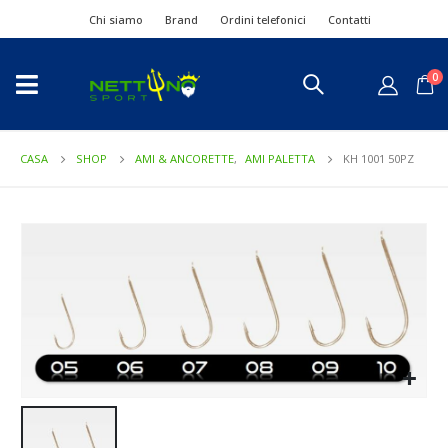
Chi siamo
Brand
Ordini telefonici
Contatti
0
CASA
SHOP
AMI & ANCORETTE
,
AMI PALETTA
KH 1001 50PZ