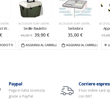
E
ANDRI
ACCESSORI SURF CASTING
,
NOVITÀ
,
STIVALI & SCAFANDRI
ACCESSORI SURF CASTING
,
CASSETTONI
ACCESSORI SURF CASTING
,
SERBIDORA
Scafandro Chest Wader Taslon
Sedile Bauletto
Serbidora
Appo
€
39,90
€
35,00
€
44,00
€
19,00
RODOTTI
AGGIUNGI AL CARRELLO
AGGIUNGI AL CARRELLO
LE
Paypal
Corriere espres
Paga in tutta sicurezza
Il tuo ordine sarà s
grazie a PayPal
con BRT