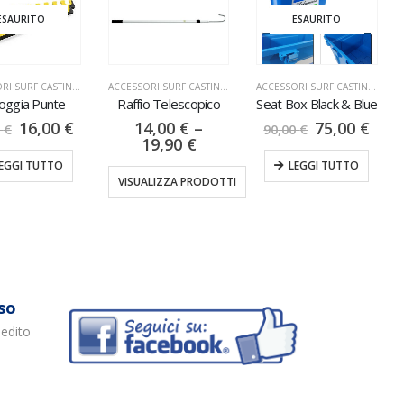
SAURITO
ESAURITO
ACCESSORI SURF CASTING
,
TRIPODI
ACCESSORI SURF CASTING
,
RAFFI
ACCESSORI SURF CASTING
,
CASSE
ggia Punte
Raffio Telescopico
Seat Box Black & Blue
16,00
€
14,00
€
–
75,00
€
€
90,00
€
19,90
€
GGI TUTTO
LEGGI TUTTO
VISUALIZZA PRODOTTI
so
pedito