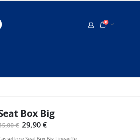
0
Seat Box Big
29,90
€
35,00
€
Cassettone Seat Box Big Lineaeffe