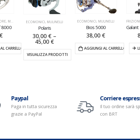
ECOMONICI
,
MULINELLI
FRIZIONE ANTERIORE
,
MULINELLI
ICI
,
MULINELLI
Bios 5000
Galant Long Cast 8000
Polaris
38,00
€
82,90
€
,00
€
–
5,00
€
AGGIUNGI AL CARRELLO
LEGGI TUTTO
LIZZA PRODOTTI
Paypal
Corriere espres
Paga in tutta sicurezza
Il tuo ordine sarà s
grazie a PayPal
con BRT