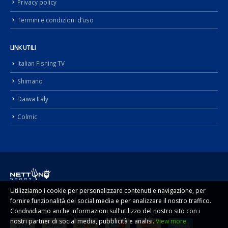
Privacy policy
Termini e condizioni d’uso
LINK UTILI
Italian Fishing TV
Shimano
Daiwa Italy
Colmic
Utilizziamo i cookie per personalizzare contenuti e navigazione, per
© Copyright 2022. Nettuno Sport di Sugameli Rocco p.i. 02092990817 -
fornire funzionalità dei social media e per analizzare il nostro traffico.
Realizzazione Shop by
Atlantide ADV
Condividiamo anche informazioni sull'utilizzo del nostro sito con i
nostri partner di social media, pubblicità e analisi.
View more