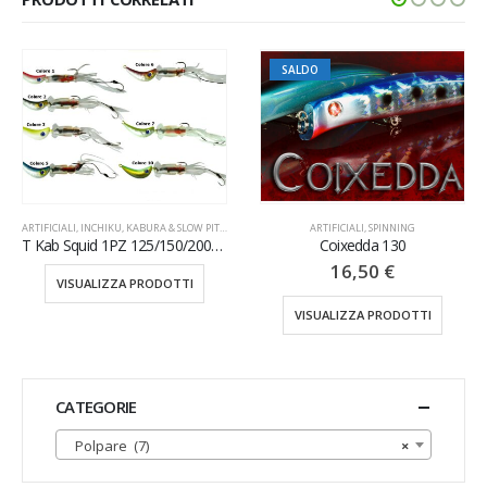
SALDO
SALDO
BURA & SLOW PITCH
ARTIFICIALI
,
SPINNING
ARTIFICIALI
,
SP
T Kab Squid 1PZ 125/150/200GR
Coixedda 130
Mommotti 
16,50
€
19,00
PRODOTTI
VISUALIZZA PRODOTTI
VISUALIZZA P
CATEGORIE
Polpare (7)
×