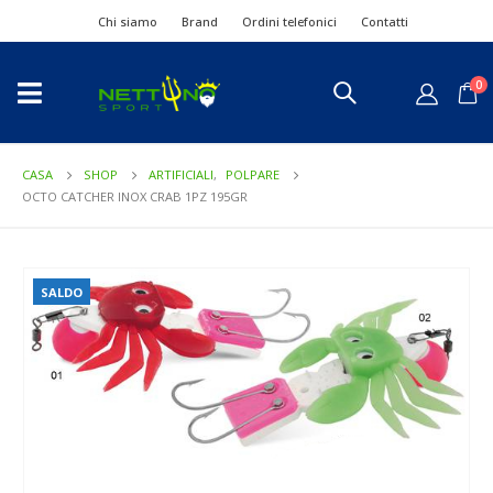
Chi siamo
Brand
Ordini telefonici
Contatti
0
CASA
SHOP
ARTIFICIALI
,
POLPARE
OCTO CATCHER INOX CRAB 1PZ 195GR
SALDO