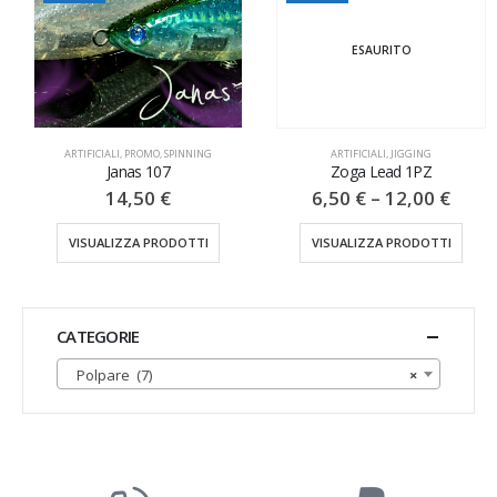
ESAURITO
ARTIFICIALI
,
PROMO
,
SPINNING
ARTIFICIALI
,
JIGGING
Janas 107
Zoga Lead 1PZ
14,50
€
6,50
€
–
12,00
€
VISUALIZZA PRODOTTI
VISUALIZZA PRODOTTI
CATEGORIE
Polpare (7)
×