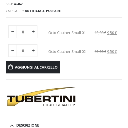
SKU:
45467
CATEGORIE:
ARTIFICIALI
,
POLPARE
Octo Catcher Small 01
13,00
€
9,50
€
Octo Catcher Small 02
13,00
€
9,50
€
AGGIUNGI AL CARRELLO
DESCRIZIONE