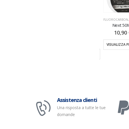
MONOFILI & TRECCIATI
,
NYLON
FLUOROCARBON
,
MONOFILI & TRECC
Gorilla UC-4 White 150MT
Next 50MT
FLUOROCARBON
,
MONOFILI & TRECCIATI
8,50
€
10,90
€
Bull 250/150MT
10,00
€
VISUALIZZA PRODOTTI
VISUALIZZA PRO
VISUALIZZA PRODOTTI
Assistenza clienti
Una risposta a tutte le tue
domande