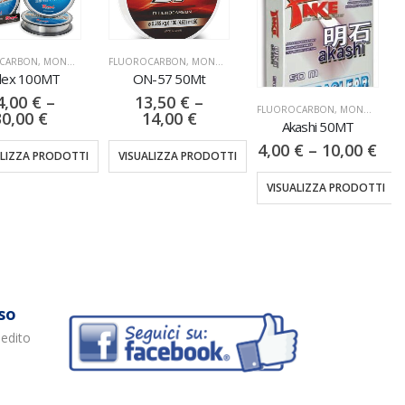
BON
,
MONOFILI & TRECCIATI
FLUOROCARBON
,
MONOFILI & TRECCIATI
MONO
 100MT
ON-57 50Mt
0
€
–
13,50
€
–
FLUOROCARBON
,
MONOFILI & TRECCIATI
00
€
14,00
€
Akashi 50MT
V
4,00
€
–
10,00
€
ZA PRODOTTI
VISUALIZZA PRODOTTI
VISUALIZZA PRODOTTI
so
pedito