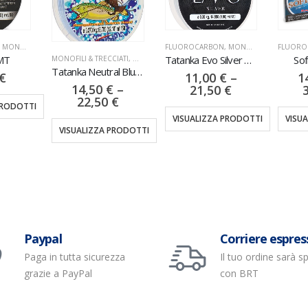
IATI
FLUOROCARBON
,
MONOFILI & TRECCIATI
FLUOROCAR
Tatanka Evo Silver 150MT
Soflex
MONOFILI & TRECCIATI
,
NYLON
Tatanka Neutral Blue 250MT
11,00
€
–
14,0
14,50
€
–
21,50
€
30,
22,50
€
DOTTI
VISUALIZZA PRODOTTI
VISUALIZ
VISUALIZZA PRODOTTI
Paypal
Corriere espres
Paga in tutta sicurezza
Il tuo ordine sarà s
grazie a PayPal
con BRT