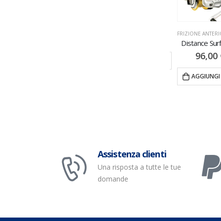
I
MULINELLI
,
ROTANTI
FRIZIONE ANTERIORE
,
MULINELLI
FRIZIONE ANTE
Classic Pro
Distance Surf 8000
Ultegra
96,00
€
VISUALIZZA PRODOTTI
VISUALIZZA
TTI
AGGIUNGI AL CARRELLO
Assistenza clienti
Una risposta a tutte le tue
domande