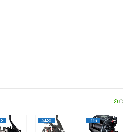
LDO
-14%
SALDO