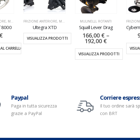
RIORE
,
MULINELLI
MULINELLI
,
ROTANTI
FRIZIONE ANTERIORE
,
MULINELLI
FRIZIO
 XTD
Squall Lever Drag
Cybernetic GGAT 10000
M
166,00
€
–
99,90
€
 PRODOTTI
192,00
€
VISUALIZZA PRODOTTI
VISUALIZZA PRODOTTI
VIS
Paypal
Corriere espres
Paga in tutta sicurezza
Il tuo ordine sarà s
grazie a PayPal
con BRT