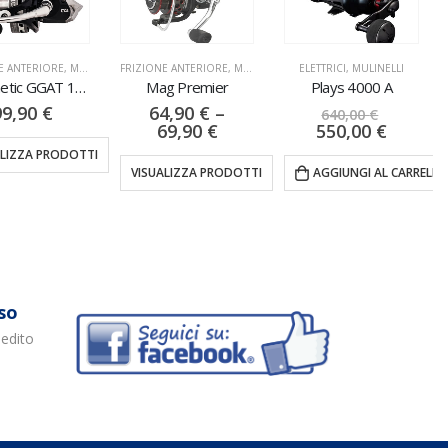
NE ANTERIORE
,
MULINELLI
ELETTRICI
,
MULINELLI
ECOMONICI
,
MULINELLI
ag Premier
Plays 4000 A
Sienna FG
64,90
€
–
32,00
€
640,00
€
69,90
€
550,00
€
VISUALIZZA PRODOTTI
UALIZZA PRODOTTI
AGGIUNGI AL CARRELLO
so
pedito