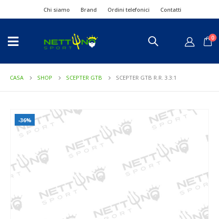
Chi siamo
Brand
Ordini telefonici
Contatti
0
CASA
SHOP
SCEPTER GTB
SCEPTER GTB R.R. 3.3:1
-36%