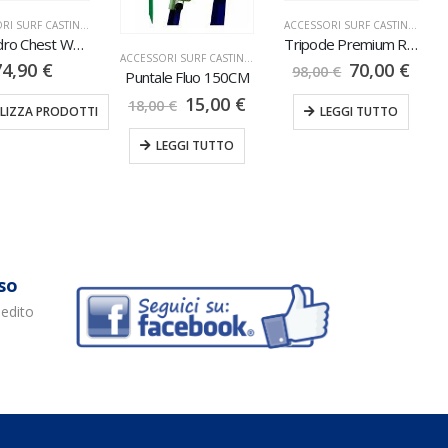
ACCESSORI SURF CASTING
,
NOVITÀ
,
STIVALI & SCAFANDRI
ACCESSORI SURF CASTING
,
TRIP
Scafandro Chest Wader Taslon
Tripode Premium Red
ACCESSORI SURF CASTING
,
PALETTI
74,90
€
70,00
€
98,00
€
Puntale Fluo 150CM
15,00
€
18,00
€
ALIZZA PRODOTTI
LEGGI TUTTO
LEGGI TUTTO
so
pedito