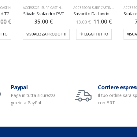
ACCESSORI SURF CASTING
,
TRIPODI
ACCESSORI SURF CASTING
,
PROMO
,
STIVALI & SCAFANDRI
ACCESSORI SURF CASTING
,
SALVADITO
XTR Surf Tripod T2 Evo
Stivale Scafandro PVC
Salvadito Da Lancio Pelle
,00
€
35,00
€
11,00
€
13,00
€
UTTO
VISUALIZZA PRODOTTI
LEGGI TUTTO
VISU
Paypal
Corriere espres
Paga in tutta sicurezza
Il tuo ordine sarà s
grazie a PayPal
con BRT