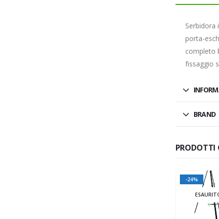
Serbidora 
porta-esch
completo b
fissaggio s
INFORM
BRAND
PRODOTTI 
-22%
-31%
-24%
ESAURIT