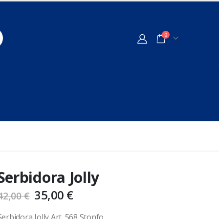
0
Serbidora Jolly
35,00
€
42,00
€
Serbidora Jolly Art. 568 Stonfo