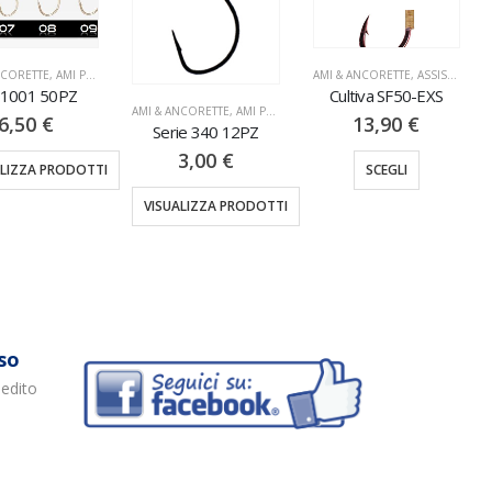
NCORETTE
,
AMI PALETTA
AMI & ANCORETTE
,
ASSIST HOOK
1001 50PZ
Cultiva SF50-EXS
AMI & ANCORETTE
,
AMI PALETTA
6,50
€
13,90
€
Serie 340 12PZ
3,00
€
ALIZZA PRODOTTI
SCEGLI
VISUALIZZA PRODOTTI
so
pedito