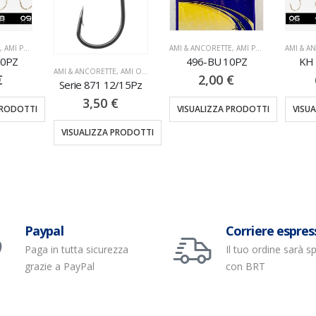
E
,
AMI PALETTA
AMI & ANCORETTE
,
AMI PALETTA
AMI & A
20PZ
496-BU 10PZ
KH 
AMI & ANCORETTE
,
AMI OCCHIELLO
€
2,00
€
Serie 871 12/15Pz
3,50
€
PRODOTTI
VISUALIZZA PRODOTTI
VISU
VISUALIZZA PRODOTTI
Paypal
Corriere espres
Paga in tutta sicurezza
Il tuo ordine sarà s
grazie a PayPal
con BRT