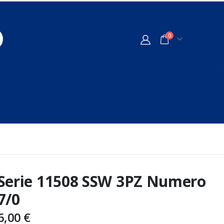
0
Serie 11508 SSW 3PZ Numero
7/0
6,00
€