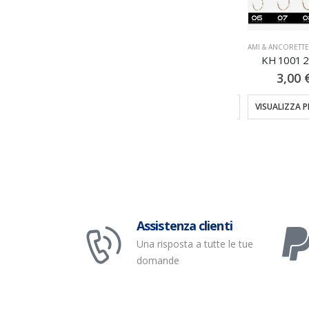
AMI & ANCORETTE
,
AMI PALETTA
AMI & ANCORETTE
,
AMI PALETTA
AMI & ANCORETT
Serie 40 25PZ
KH 4001 20PZ
KH 1001 
4,00
€
4,00
€
3,00
VISUALIZZA PRODOTTI
VISUALIZZA PRODOTTI
VISUALIZZA 
Assistenza clienti
Una risposta a tutte le tue
domande