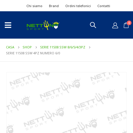
Chi siamo
Brand
Ordini telefonici
Contatti
0
CASA
SHOP
SERIE 11508 SSW 8/6/5/4/3PZ
SERIE 11508 SSW 4PZ NUMERO 6/0