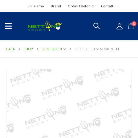
Chi siamo
Brand
Ordini telefonici
Contatti
0
CASA
SHOP
SERIE 561 10PZ
SERIE 561 10PZ NUMERO 11