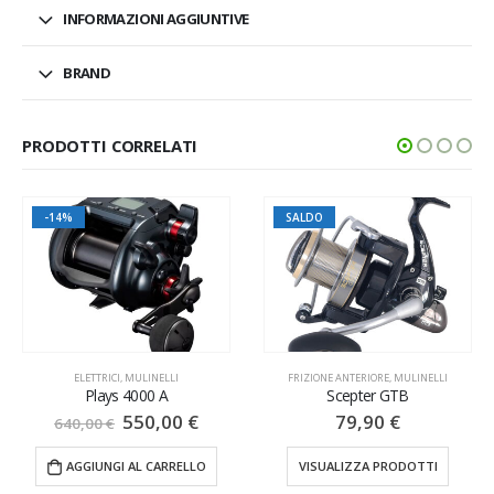
INFORMAZIONI AGGIUNTIVE
BRAND
PRODOTTI CORRELATI
-14%
SALDO
ELETTRICI
,
MULINELLI
FRIZIONE ANTERIORE
,
MULINELLI
Plays 4000 A
Scepter GTB
550,00
€
79,90
€
640,00
€
AGGIUNGI AL CARRELLO
VISUALIZZA PRODOTTI