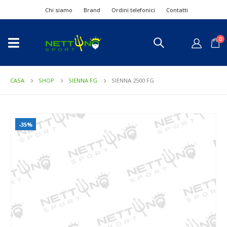
Chi siamo
Brand
Ordini telefonici
Contatti
0
CASA
SHOP
SIENNA FG
SIENNA 2500 FG
-35%