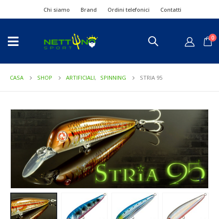
Chi siamo
Brand
Ordini telefonici
Contatti
0
CASA
SHOP
ARTIFICIALI
,
SPINNING
STRIA 95