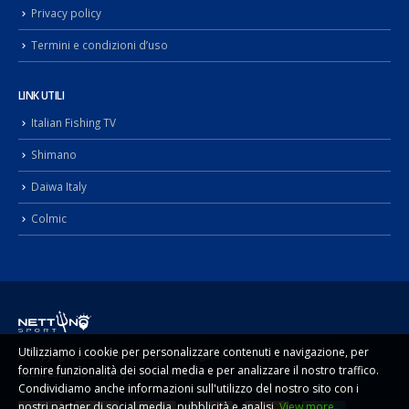
Privacy policy
Termini e condizioni d’uso
LINK UTILI
Italian Fishing TV
Shimano
Daiwa Italy
Colmic
Utilizziamo i cookie per personalizzare contenuti e navigazione, per
© Copyright 2022. Nettuno Sport di Sugameli Rocco p.i. 02092990817 -
fornire funzionalità dei social media e per analizzare il nostro traffico.
Realizzazione Shop by
Atlantide ADV
Condividiamo anche informazioni sull'utilizzo del nostro sito con i
nostri partner di social media, pubblicità e analisi.
View more