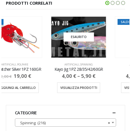
PRODOTTI CORRELATI
SALDO
ESAURITO
ESAURITO
ARTIFICIALI
,
SPINNING
ARTIFICIALI
,
JIGGING
Kayo Jig 1PZ 28/35/42/60GR
Zoga Thin 1PZ
4,00
€
–
5,90
€
4,00
€
–
7,00
€
VISUALIZZA PRODOTTI
VISUALIZZA PRODOTTI
CATEGORIE
Spinning (216)
×