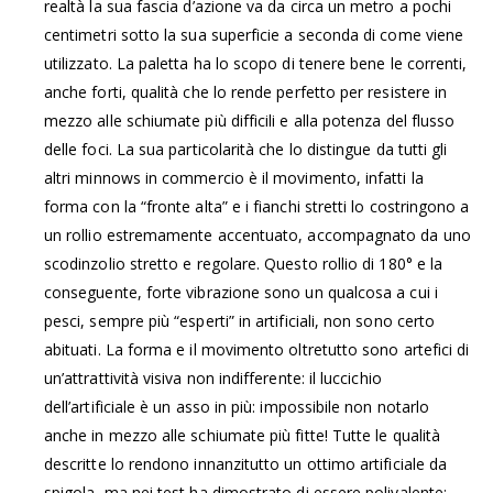
realtà la sua fascia d’azione va da circa un metro a pochi
centimetri sotto la sua superficie a seconda di come viene
utilizzato. La paletta ha lo scopo di tenere bene le correnti,
anche forti, qualità che lo rende perfetto per resistere in
mezzo alle schiumate più difficili e alla potenza del flusso
delle foci. La sua particolarità che lo distingue da tutti gli
altri minnows in commercio è il movimento, infatti la
forma con la “fronte alta” e i fianchi stretti lo costringono a
un rollio estremamente accentuato, accompagnato da uno
scodinzolio stretto e regolare. Questo rollio di 180° e la
conseguente, forte vibrazione sono un qualcosa a cui i
pesci, sempre più “esperti” in artificiali, non sono certo
abituati. La forma e il movimento oltretutto sono artefici di
un’attrattività visiva non indifferente: il luccichio
dell’artificiale è un asso in più: impossibile non notarlo
anche in mezzo alle schiumate più fitte! Tutte le qualità
descritte lo rendono innanzitutto un ottimo artificiale da
spigola, ma nei test ha dimostrato di essere polivalente: