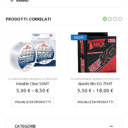
BRAND
PRODOTTI CORRELATI
SALDO
FLUOROCARBON
,
MONOFILI & TRECCIATI
FLUOROCARBON
,
MONOFILI & TRECCIATI
Invisible Clear 50MT
Akashi Kilo KG 75MT
5,00
€
–
8,50
€
5,50
€
–
18,00
€
VISUALIZZA PRODOTTI
VISUALIZZA PRODOTTI
CATEGORIE