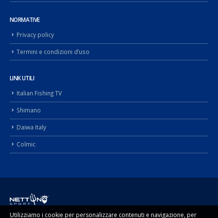
NORMATIVE
Privacy policy
Termini e condizioni d’uso
LINK UTILI
Italian Fishing TV
Shimano
Daiwa Italy
Colmic
Utilizziamo i cookie per personalizzare contenuti e navigazione, per
© Copyright 2022. Nettuno Sport di Sugameli Rocco p.i. 02092990817 -