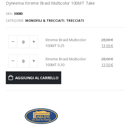
Dyneema Xtreme Braid Multicolor 100MT Take
SKU:
30083
CATEGORIE:
MONOFILI & TRECCIATI
,
TRECCIATI
Xtreme Braid Multicolor
28,00
€
100MT 0.25
13,50
€
Xtreme Braid Multicolor
28,00
€
100MT 0.30
13,50
€
AGGIUNGI AL CARRELLO