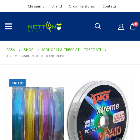
Chi siamo
Brand
Ordini telefonici
Contatti
0
CASA
SHOP
MONOFILI & TRECCIATI
,
TRECCIATI
XTREME BRAID MULTICOLOR 100MT
SALDO