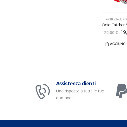
ARTIFICIALI
,
SPINNING
ARTIFICIALI
,
SPINNING
ARTIFICIALI
,
PO
Slow Blatt Cast Wide 1PZ 40/60GR
Toto 131MM
13,50
€
–
18,00
€
19
22,00
€
14,50
€
TI
VISUALIZZA PRODOTTI
AGGIUNGI
VISUALIZZA PRODOTTI
Assistenza clienti
Una risposta a tutte le tue
domande