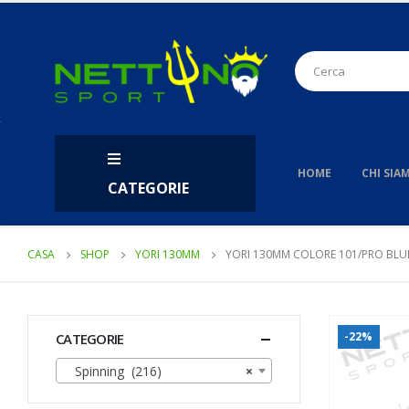
HOME
CHI SIA
CATEGORIE
CASA
SHOP
YORI 130MM
YORI 130MM COLORE 101/PRO BLU
-22%
CATEGORIE
Spinning (216)
×