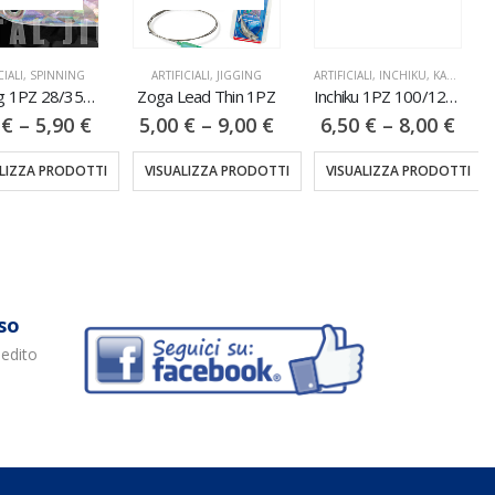
CIALI
,
SPINNING
ARTIFICIALI
,
JIGGING
ARTIFICIALI
,
INCHIKU, KABURA & SLOW PITCH
Kayo Jig 1PZ 28/35/42/60GR
Zoga Lead Thin 1PZ
Inchiku 1PZ 100/120/140GR
0
€
–
5,90
€
5,00
€
–
9,00
€
6,50
€
–
8,00
€
ALIZZA PRODOTTI
VISUALIZZA PRODOTTI
VISUALIZZA PRODOTTI
so
pedito