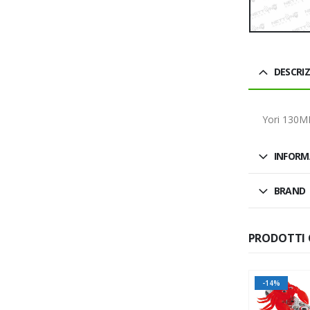
DESCRI
Yori 130M
INFORM
BRAND
PRODOTTI 
SALDO
SALDO
-14%