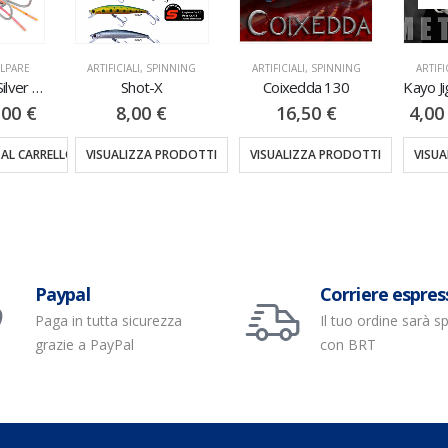
LPARE
ARTIFICIALI
,
SPINNING
ARTIFICIALI
,
SPINNING
ARTIFI
Octo Catcher Silver 1PZ 160GR
Shot-X
Coixedda 130
,00
€
8,00
€
16,50
€
4,0
 AL CARRELLO
VISUALIZZA PRODOTTI
VISUALIZZA PRODOTTI
VISU
Paypal
Corriere espres
Paga in tutta sicurezza
Il tuo ordine sarà s
grazie a PayPal
con BRT