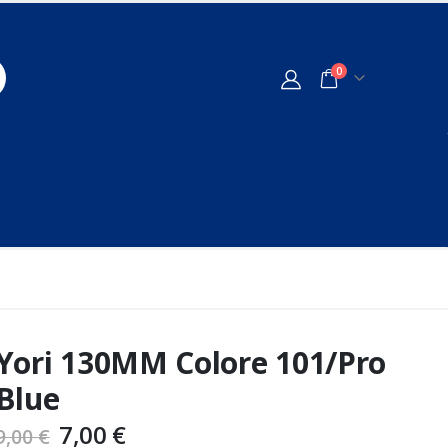
0
Yori 130MM Colore 101/Pro
Blue
7,00
€
9,00
€