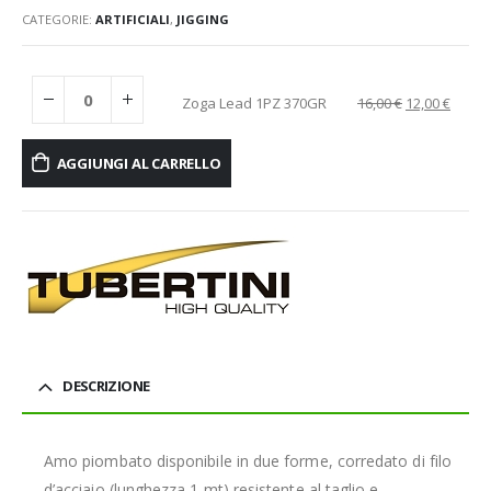
CATEGORIE:
ARTIFICIALI
,
JIGGING
Zoga Lead 1PZ 370GR
16,00
€
12,00
€
AGGIUNGI AL CARRELLO
DESCRIZIONE
Amo piombato disponibile in due forme, corredato di filo
d’acciaio (lunghezza 1 mt) resistente al taglio e