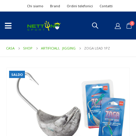
Chi siamo
Brand
Ordini telefonici
Contatti
0
CASA
SHOP
ARTIFICIALI
,
JIGGING
ZOGA LEAD 1PZ
SALDO