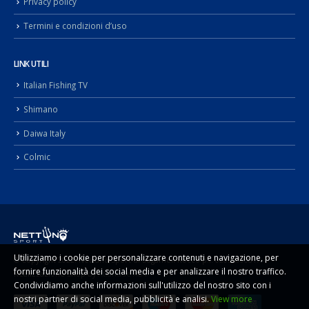
Privacy policy
Termini e condizioni d’uso
LINK UTILI
Italian Fishing TV
Shimano
Daiwa Italy
Colmic
Utilizziamo i cookie per personalizzare contenuti e navigazione, per
© Copyright 2022. Nettuno Sport di Sugameli Rocco p.i. 02092990817 -
fornire funzionalità dei social media e per analizzare il nostro traffico.
Realizzazione Shop by
Atlantide ADV
Condividiamo anche informazioni sull'utilizzo del nostro sito con i
nostri partner di social media, pubblicità e analisi.
View more