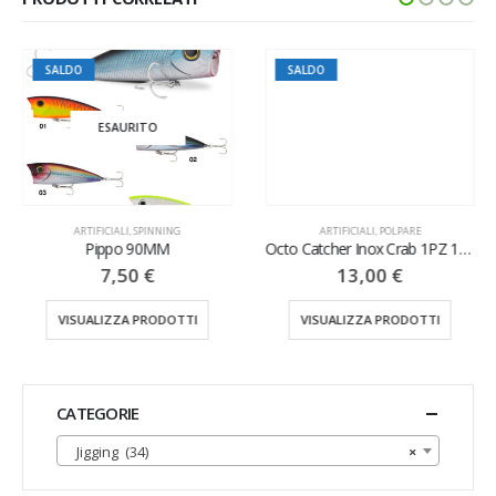
SALDO
SALDO
ESAURITO
ARTIFICIALI
,
SPINNING
ARTIFICIALI
,
POLPARE
Pippo 90MM
Octo Catcher Inox Crab 1PZ 195GR
7,50
€
13,00
€
VISUALIZZA PRODOTTI
VISUALIZZA PRODOTTI
CATEGORIE
Jigging (34)
×