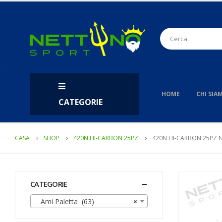
HOME
CHI SIA
CATEGORIE
CASA
SHOP
420N HI-CARBON 25PZ
420N HI-CARBON 25PZ 
CATEGORIE
Ami Paletta (63)
×