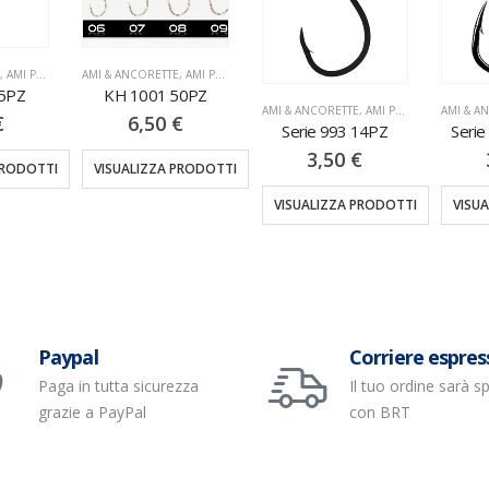
,
AMI PALETTA
AMI & ANCORETTE
,
AMI PALETTA
25PZ
KH 1001 50PZ
AMI & ANCORETTE
,
AMI PALETTA
AMI & A
€
6,50
€
Serie 993 14PZ
Serie
3,50
€
PRODOTTI
VISUALIZZA PRODOTTI
VISUALIZZA PRODOTTI
VISU
Paypal
Corriere espres
Paga in tutta sicurezza
Il tuo ordine sarà s
grazie a PayPal
con BRT