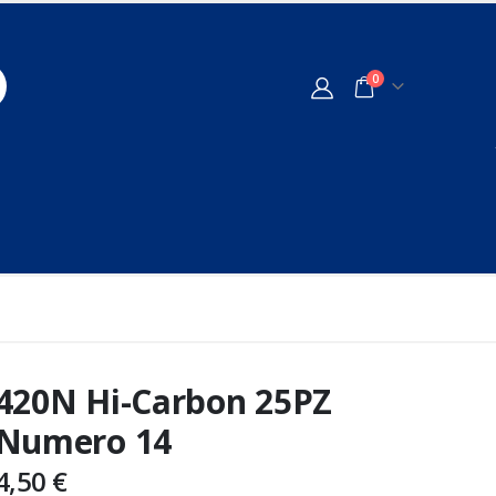
0
420N Hi-Carbon 25PZ
Numero 14
4,50
€