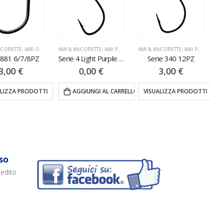
NCORETTE
,
AMI OCCHIELLO
AMI & ANCORETTE
,
AMI PALETTA
AMI & ANCORETTE
,
AMI PALETTA
 881 6/7/8PZ
Serie 4 Light Purple 25PZ
Serie 340 12PZ
3,00
€
0,00
€
3,00
€
ALIZZA PRODOTTI
AGGIUNGI AL CARRELLO
VISUALIZZA PRODOTTI
so
pedito