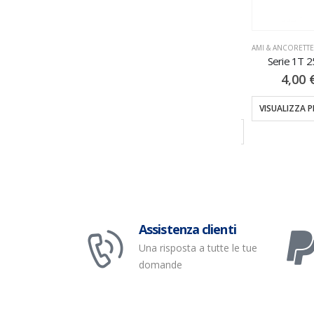
AMI & ANCORETTE
,
AMI OCCHIELLO
AMI & ANCORETTE
KH 5001 20PZ
Serie 1T 
AMI & ANCORETTE
,
AMI OCCHIELLO
4,00
€
4,00
Serie 871 12/15Pz
3,50
€
VISUALIZZA PRODOTTI
VISUALIZZA 
TI
VISUALIZZA PRODOTTI
Assistenza clienti
Una risposta a tutte le tue
domande