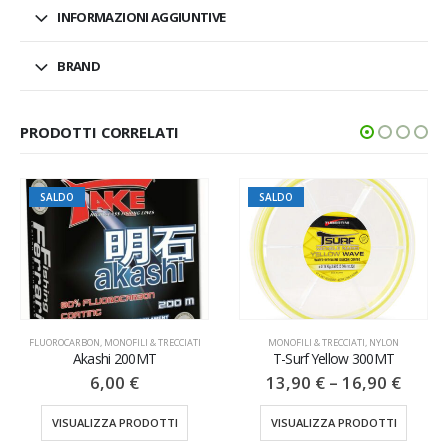
INFORMAZIONI AGGIUNTIVE
BRAND
PRODOTTI CORRELATI
SALDO
IATI
MONOFILI & TRECCIATI
,
NYLON
MONOFILI & TRECCIATI
,
NYLON
T-Surf Yellow 300MT
Krepton M-Tech
13,90
€
–
16,90
€
5,50
€
VISUALIZZA PRODOTTI
VISUALIZZA PRODOTTI