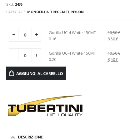
SKU:
2435
CATEGORIE:
MONOFILI & TRECCIATI
,
NYLON
Gorilla UC-4 White 150MT
10,50
€
0.16
8,50
€
Gorilla UC-4 White 150MT
10,50
€
0.20
8,50
€
AGGIUNGI AL CARRELLO
DESCRIZIONE