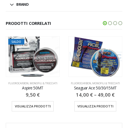
BRAND
PRODOTTI CORRELATI
SALDO
& TRECCIATI
FLUOROCARBON
,
MONOFILI & TRECCIATI
MONOFILI & TRECCIATI
,
N
T
Seaguar Ace 50/30/15MT
T-Surf Yellow 30
14,00
€
–
49,00
€
13,90
€
–
16,
DOTTI
VISUALIZZA PRODOTTI
VISUALIZZA PRODO