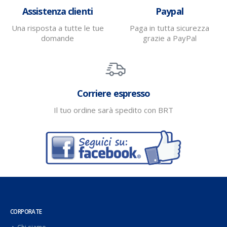
Assistenza clienti
Paypal
Una risposta a tutte le tue
Paga in tutta sicurezza
domande
grazie a PayPal
Corriere espresso
Il tuo ordine sarà spedito con BRT
CORPORATE
Chi siamo