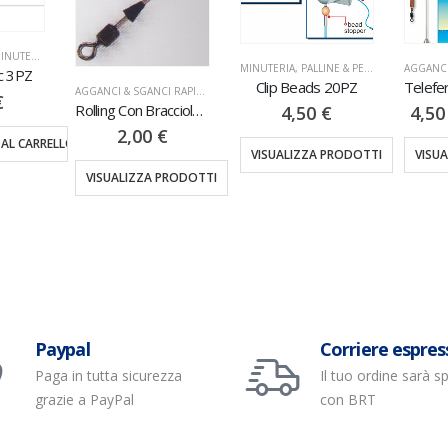
MINUTERIA
,
PALLINE & PERLINE
AGGANCI & SGANCI RAPIDI
,
MINUTERIA
Clip Beads 20PZ
Teleferica & Teleferica 25 2PZ
AGGANCI & SGANCI RAPIDI
,
MINUTERIA
Rolling Con Bracciolo 12PZ
4,50
€
4,50
€
–
8,50
€
€
Kee
VISUALIZZA PRODOTTI
VISUALIZZA PRODOTTI
PRODOTTI
VISU
Paypal
Corriere espres
Paga in tutta sicurezza
Il tuo ordine sarà s
grazie a PayPal
con BRT