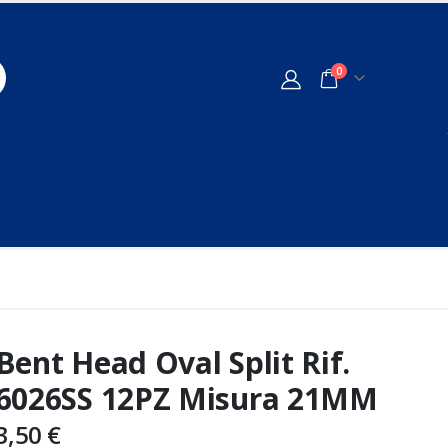
0
Bent Head Oval Split Rif.
6026SS 12PZ Misura 21MM
3,50
€