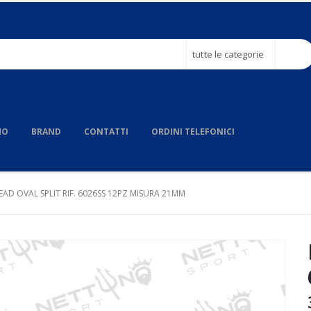
tutte le categorie
MO
BRAND
CONTATTI
ORDINI TELEFONICI
EAD OVAL SPLIT RIF. 6026SS 12PZ MISURA 21MM