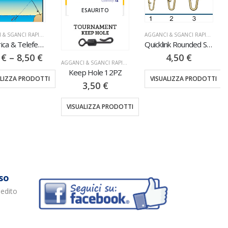
ESAURITO
AGGANCI & SGANCI RAPIDI
,
MINUTERIA
Quicklink Rounded Shape 10PZ
4,50
€
AGGANCI & SGANCI RAPIDI
,
MINUTERIA
AGGANCI & SGANCI RAPIDI
,
MINU
p Hole 12PZ
Girella Tripla Con Gancio 12PZ
VISUALIZZA PRODOTTI
3,50
€
3,00
€
ALIZZA PRODOTTI
VISUALIZZA PRODOTTI
so
pedito