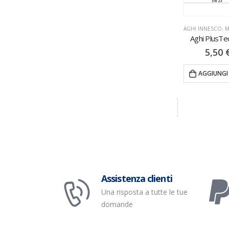
AGHI INNESCO
,
MINUTERIA
Aghi PlusTec 3PZ
5,50
€
AGGANCI & SGANCI RAPIDI
,
MINUTERIA
2,00
,
MINUTERIA
Spinlink 6PZ
AGGIUNGI AL CARRELLO
2PZ
3,90
€
VISUALIZZA 
VISUALIZZA PRODOTTI
TI
Assistenza clienti
Una risposta a tutte le tue
domande