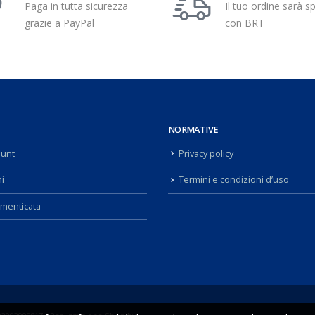
Paga in tutta sicurezza
Il tuo ordine sarà s
grazie a PayPal
con BRT
NORMATIVE
ount
Privacy policy
i
Termini e condizioni d’uso
menticata