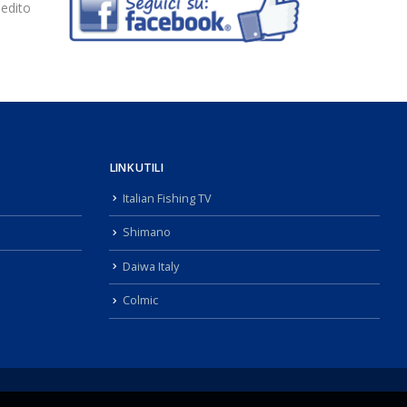
pedito
LINK UTILI
Italian Fishing TV
Shimano
Daiwa Italy
Colmic