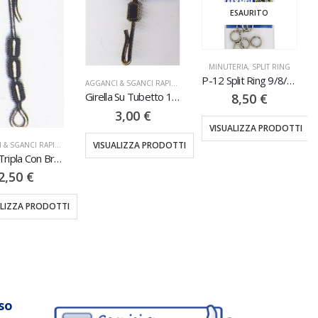
ESAURITO
MINUTERIA
,
SPLIT RING
P-12 Split Ring 9/8/7PZ
AGGANCI & SGANCI RAPIDI
,
MINUTERIA
Girella Su Tubetto 12PZ
8,50
€
3,00
€
VISUALIZZA PRODOTTI
VISUALIZZA PRODOTTI
AGGANCI & SGANCI RAPIDI
,
MINUTERIA
Girella Tripla Con Bracciolo 12PZ
2,50
€
ALIZZA PRODOTTI
so