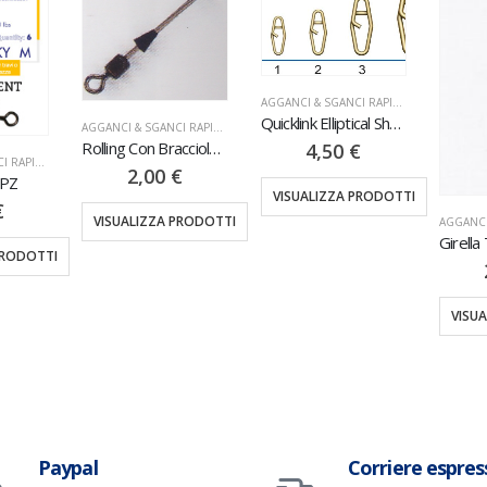
AGGANCI & SGANCI RAPIDI
,
MINUTERIA
Quicklink Elliptical Shape 10PZ
AGGANCI & SGANCI RAPIDI
,
MINUTERIA
Rolling Con Bracciolo 12PZ
4,50
€
AGGANCI & SGANCI RAPIDI
,
MINUTERIA
2,00
€
6PZ
VISUALIZZA PRODOTTI
€
VISUALIZZA PRODOTTI
PRODOTTI
VISU
Paypal
Corriere espres