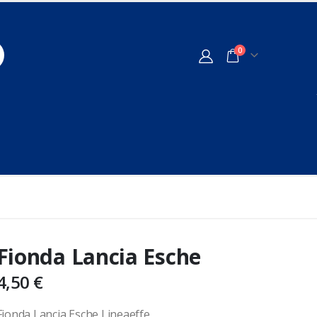
0
Fionda Lancia Esche
4,50
€
Fionda Lancia Esche Lineaeffe