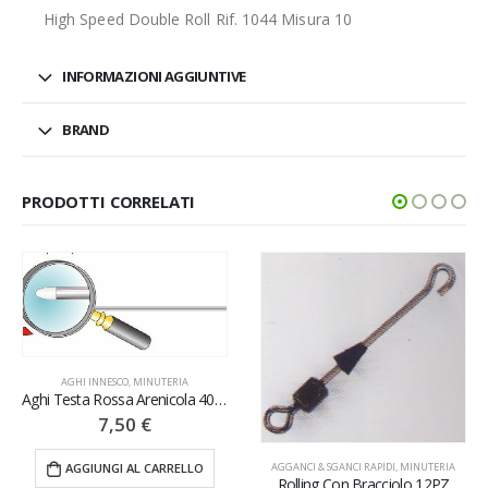
High Speed Double Roll Rif. 1044 Misura 10
INFORMAZIONI AGGIUNTIVE
BRAND
PRODOTTI CORRELATI
AGHI INNESCO
,
MINUTERIA
Aghi Testa Rossa Arenicola 40CM 5PZ
7,50
€
AGGIUNGI AL CARRELLO
AGGANCI & SGANCI RAPIDI
,
MINUTERIA
Rolling Con Bracciolo 12PZ