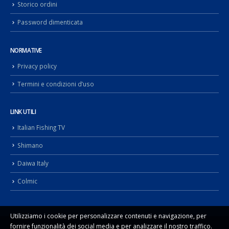
Storico ordini
Password dimenticata
NORMATIVE
Privacy policy
Termini e condizioni d’uso
LINK UTILI
Italian Fishing TV
Shimano
Daiwa Italy
Colmic
Utilizziamo i cookie per personalizzare contenuti e navigazione, per
fornire funzionalità dei social media e per analizzare il nostro traffico.