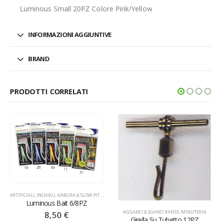
Luminous Small 20PZ Colore Pink/Yellow
INFORMAZIONI AGGIUNTIVE
BRAND
PRODOTTI CORRELATI
ARTIFICIALI
,
INCHIKU, KABURA & SLOW PITCH
,
MINUTERIA
,
STOPPERS
Luminous Bait 6/8PZ
AGGANCI & SGANCI RAPIDI
,
MINUTERIA
8,50
€
Girella Su Tubetto 12PZ