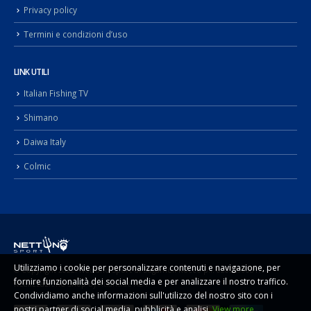
Privacy policy
Termini e condizioni d’uso
LINK UTILI
Italian Fishing TV
Shimano
Daiwa Italy
Colmic
Utilizziamo i cookie per personalizzare contenuti e navigazione, per
© Copyright 2022. Nettuno Sport di Sugameli Rocco p.i. 02092990817 -
fornire funzionalità dei social media e per analizzare il nostro traffico.
Realizzazione Shop by
Atlantide ADV
Condividiamo anche informazioni sull'utilizzo del nostro sito con i
nostri partner di social media, pubblicità e analisi.
View more