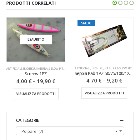
PRODOTTI CORRELATI
SALDO
ESAURITO
ARTIFICIALI
,
INCHIKU, KABURA & SLOW PITCH
ARTIFICIALI
,
INCHIKU, KABURA & SLOW PITCH
Seppia Kab 1PZ 50/75/100/125/150/200GR
Screew 1PZ
4,70
€
–
9,20
€
4,00
€
–
19,90
€
VISUALIZZA PRODOTTI
VISUALIZZA PRODOTTI
CATEGORIE
Polpare (7)
×