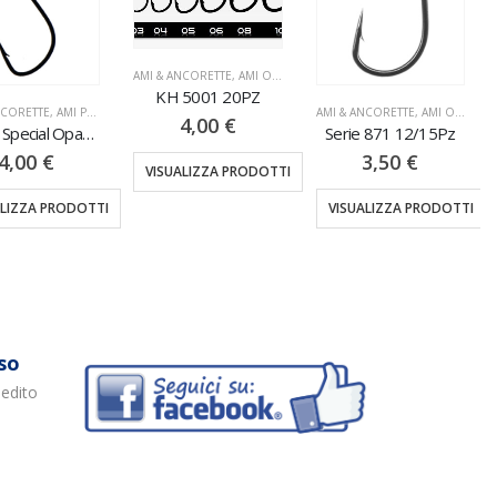
AMI & ANCORETTE
,
AMI OCCHIELLO
KH 5001 20PZ
NCORETTE
,
AMI PALETTA
AMI & ANCORETTE
,
AMI OCCHIELLO
4,00
€
Serie 4 Special Opaco 25PZ
Serie 871 12/15Pz
4,00
€
3,50
€
VISUALIZZA PRODOTTI
ALIZZA PRODOTTI
VISUALIZZA PRODOTTI
so
pedito