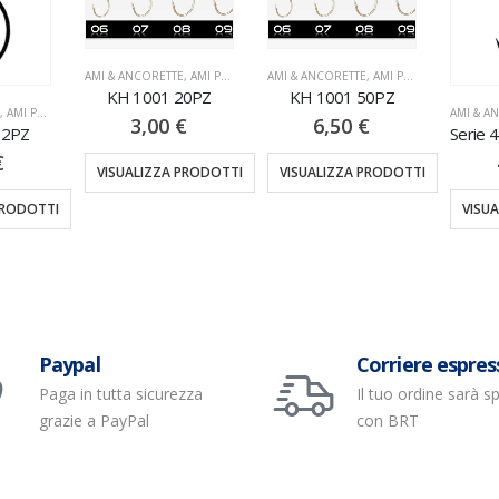
AMI & ANCORETTE
,
AMI PALETTA
AMI & ANCORETTE
,
AMI PALETTA
KH 1001 20PZ
KH 1001 50PZ
E
,
AMI PALETTA
AMI & A
3,00
€
6,50
€
12PZ
€
VISUALIZZA PRODOTTI
VISUALIZZA PRODOTTI
PRODOTTI
VISU
Paypal
Corriere espres
Paga in tutta sicurezza
Il tuo ordine sarà s
grazie a PayPal
con BRT