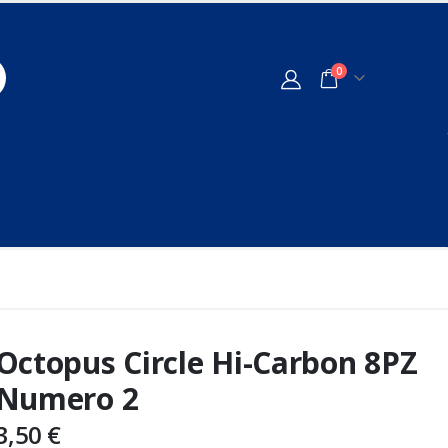
0
Octopus Circle Hi-Carbon 8PZ
Numero 2
3,50
€