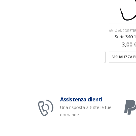
AMI & ANCORETTE
,
AMI PALETTA
Serie 561 10PZ
AMI & ANCORETTE
,
AMI PALETTA
AMI & ANCORETT
5,50
€
Serie 993 14PZ
Serie 340 
3,50
€
3,00
VISUALIZZA PRODOTTI
TI
VISUALIZZA PRODOTTI
VISUALIZZA 
Assistenza clienti
Una risposta a tutte le tue
domande