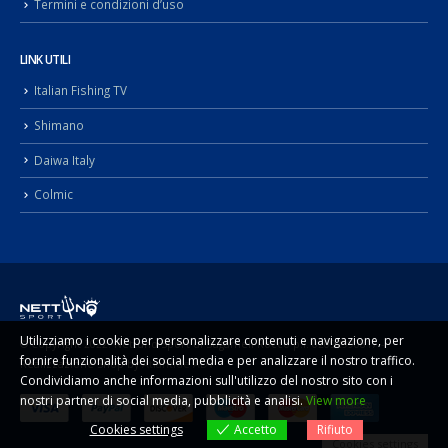
Termini e condizioni d’uso
LINK UTILI
Italian Fishing TV
Shimano
Daiwa Italy
Colmic
Utilizziamo i cookie per personalizzare contenuti e navigazione, per
fornire funzionalità dei social media e per analizzare il nostro traffico.
© Copyright 2022. Nettuno Sport di Sugameli Rocco p.i. 02092990817 -
Condividiamo anche informazioni sull'utilizzo del nostro sito con i
Realizzazione Shop by
Atlantide ADV
nostri partner di social media, pubblicità e analisi.
View more
Cookies settings
Accetto
Rifiuto
Cookies settings