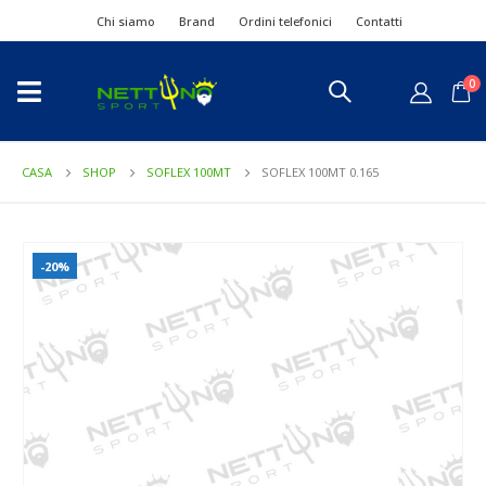
Chi siamo
Brand
Ordini telefonici
Contatti
0
CASA
SHOP
SOFLEX 100MT
SOFLEX 100MT 0.165
-20%