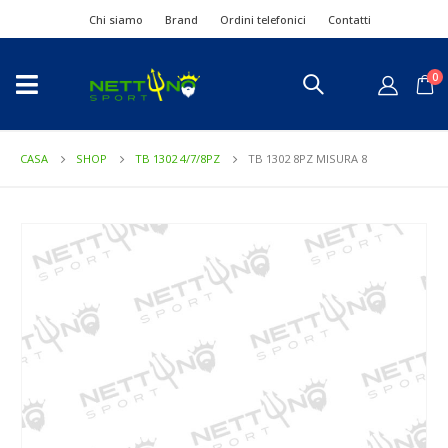
Chi siamo
Brand
Ordini telefonici
Contatti
0
CASA
SHOP
TB 1302 4/7/8PZ
TB 1302 8PZ MISURA 8